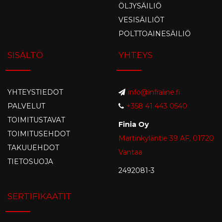
ÖLJYSÄILIÖ
VESISÄILIÖT
POLTTOAINESÄILIÖ
SISÄLTÖ
YHTEYS
YHTEYSTIEDOT
info@infraline.fi
PALVELUT
+358 41 443 0540
TOIMITUSTAVAT
Finia Oy
TOIMITUSEHDOT
Martinkyläntie 39 AF, 01720
TAKUUEHDOT
Vantaa
TIETOSUOJA
2492081-3
SERTIFIKAATIT