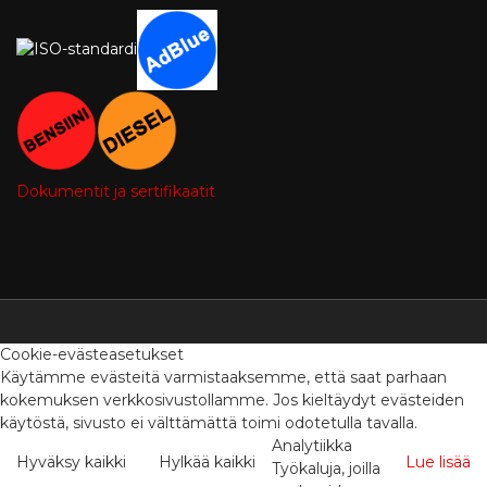
Dokumentit ja sertifikaatit
Cookie-evästeasetukset
Käytämme evästeitä varmistaaksemme, että saat parhaan
kokemuksen verkkosivustollamme. Jos kieltäydyt evästeiden
käytöstä, sivusto ei välttämättä toimi odotetulla tavalla.
Analytiikka
Hyväksy kaikki
Hylkää kaikki
Lue lisää
Työkaluja, joilla