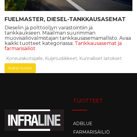
FUELMASTER, DIESEL-TANKKAUSASEMAT
Dieselin ja polttoöljyn varastointiin ja
tankkaukseen. Maailman suurimman
muovisäiliövalmistajan tankkausasemamallisto. Avaa
kaikki tuotteet kategoriassa:
Tankkausasemat ja
farmarisäiliöt
Koneurakoitsijalle, Kuljetusliikkeet, Kunnalliset laitokset
Katso tuote
TUOTTEET
ADBLUE
FARMARISÄILIÖ