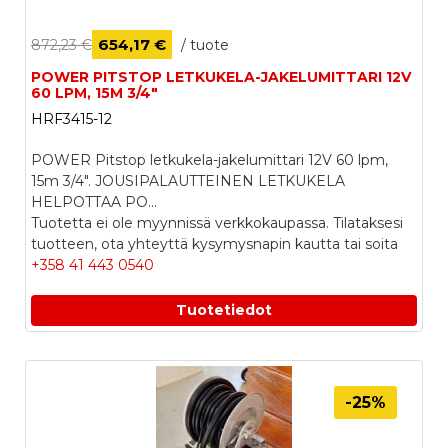
654,17 €
872,23 €
/ tuote
POWER PITSTOP LETKUKELA-JAKELUMITTARI 12V
60 LPM, 15M 3/4"
HRF3415-12
POWER Pitstop letkukela-jakelumittari 12V 60 lpm,
15m 3/4". JOUSIPALAUTTEINEN LETKUKELA
HELPOTTAA PO...
Tuotetta ei ole myynnissä verkkokaupassa. Tilataksesi
tuotteen, ota yhteyttä kysymysnapin kautta tai soita
+358 41 443 0540
Tuotetiedot
-25%