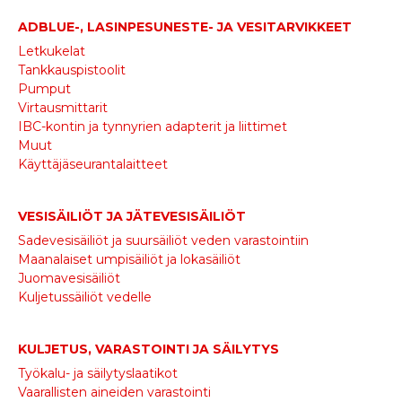
ADBLUE-, LASINPESUNESTE- JA VESITARVIKKEET
Letkukelat
Tankkauspistoolit
Pumput
Virtausmittarit
IBC-kontin ja tynnyrien adapterit ja liittimet
Muut
Käyttäjäseurantalaitteet
VESISÄILIÖT JA JÄTEVESISÄILIÖT
Sadevesisäiliöt ja suursäiliöt veden varastointiin
Maanalaiset umpisäiliöt ja lokasäiliöt
Juomavesisäiliöt
Kuljetussäiliöt vedelle
KULJETUS, VARASTOINTI JA SÄILYTYS
Työkalu- ja säilytyslaatikot
Vaarallisten aineiden varastointi