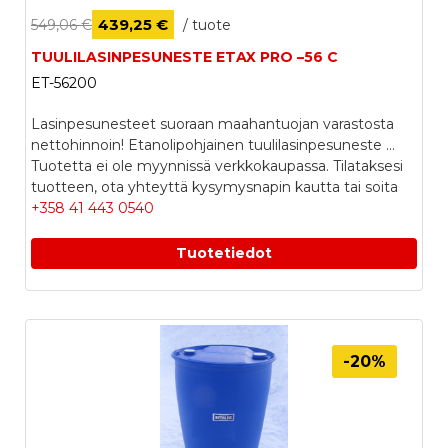
439,25 €
549,06 €
/ tuote
TUULILASINPESUNESTE ETAX PRO –56 C
ET-56200
Lasinpesunesteet suoraan maahantuojan varastosta
nettohinnoin! Etanolipohjainen tuulilasinpesuneste ...
Tuotetta ei ole myynnissä verkkokaupassa. Tilataksesi
tuotteen, ota yhteyttä kysymysnapin kautta tai soita
+358 41 443 0540
Tuotetiedot
-20%