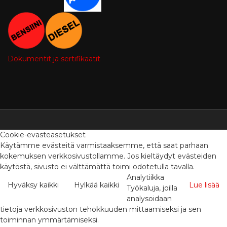
Dokumentit ja sertifikaatit
Cookie-evästeasetukset
Käytämme evästeitä varmistaaksemme, että saat parhaan
kokemuksen verkkosivustollamme. Jos kieltäydyt evästeiden
käytöstä, sivusto ei välttämättä toimi odotetulla tavalla.
Analytiikka
Hyväksy kaikki
Hylkää kaikki
Lue lisää
Työkaluja, joilla
analysoidaan
tietoja verkkosivuston tehokkuuden mittaamiseksi ja sen
toiminnan ymmärtämiseksi.