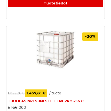
LISÄÄ OSTOSKORIIN
Tuotetiedot
-20%
1.457,81 €
1.822,26 €
/ tuote
TUULILASINPESUNESTE ETAX PRO –56 C
ET-561000