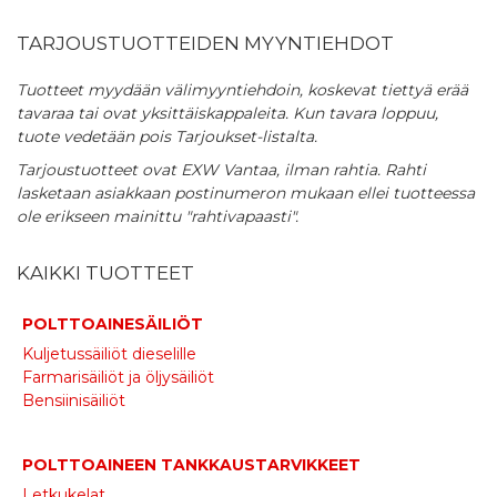
TARJOUSTUOTTEIDEN MYYNTIEHDOT
Tuotteet myydään välimyyntiehdoin, koskevat tiettyä erää
tavaraa tai ovat yksittäiskappaleita. Kun tavara loppuu,
tuote vedetään pois Tarjoukset-listalta.
Tarjoustuotteet ovat EXW Vantaa, ilman rahtia. Rahti
lasketaan asiakkaan postinumeron mukaan ellei tuotteessa
ole erikseen mainittu "rahtivapaasti".
KAIKKI TUOTTEET
POLTTOAINESÄILIÖT
Kuljetussäiliöt dieselille
Farmarisäiliöt ja öljysäiliöt
Bensiinisäiliöt
POLTTOAINEEN TANKKAUSTARVIKKEET
Letkukelat