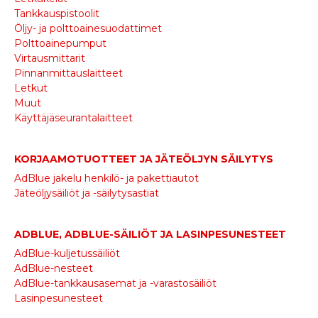
Tankkauspistoolit
Öljy- ja polttoainesuodattimet
Polttoainepumput
Virtausmittarit
Pinnanmittauslaitteet
Letkut
Muut
Käyttäjäseurantalaitteet
KORJAAMOTUOTTEET JA JÄTEÖLJYN SÄILYTYS
AdBlue jakelu henkilö- ja pakettiautot
Jäteöljysäiliöt ja -säilytysastiat
ADBLUE, ADBLUE-SÄILIÖT JA LASINPESUNESTEET
AdBlue-kuljetussäiliöt
AdBlue-nesteet
AdBlue-tankkausasemat ja -varastosäiliöt
Lasinpesunesteet