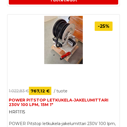
Tuotetiedot
-25%
767,12 €
1.022,83 €
/ tuote
POWER PITSTOP LETKUKELA-JAKELUMITTARI
230V 100 LPM, 15M 1"
HRF1115
POWER Pitstop letkukela-jakelumittari 230V 100 lpm,