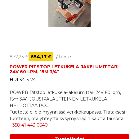
654,17 €
872,23 €
/ tuote
POWER PITSTOP LETKUKELA-JAKELUMITTARI
24V 60 LPM, 15M 3/4"
HRF3415-24
POWER Pitstop letkukela-jakelumittari 24V 60 lpm,
15m 3/4". JOUSIPALAUTTEINEN LETKUKELA
HELPOTTAA PO...
Tuotetta ei ole myynnissä verkkokaupassa. Tilataksesi
tuotteen, ota yhteyttä kysymysnapin kautta tai soita
+358 41 443 0540