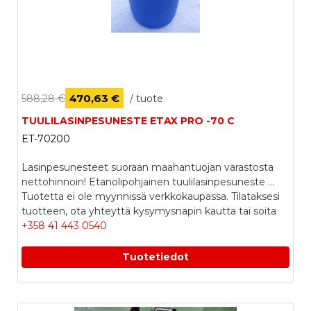
470,63 €
588,28 €
/ tuote
TUULILASINPESUNESTE ETAX PRO -70 C
ET-70200
Lasinpesunesteet suoraan maahantuojan varastosta
nettohinnoin! Etanolipohjainen tuulilasinpesuneste ...
Tuotetta ei ole myynnissä verkkokaupassa. Tilataksesi
tuotteen, ota yhteyttä kysymysnapin kautta tai soita
+358 41 443 0540
Tuotetiedot