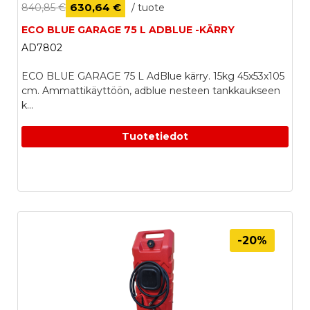
630,64 €
840,85 €
/ tuote
ECO BLUE GARAGE 75 L ADBLUE -KÄRRY
AD7802
ECO BLUE GARAGE 75 L AdBlue kärry. 15kg 45x53x105
cm. Ammattikäyttöön, adblue nesteen tankkaukseen
k...
LISÄÄ OSTOSKORIIN
Tuotetiedot
-20%