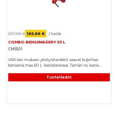
165,66 €
207,08 €
/ tuote
COMBO-BENSIINIKÄRRY 55 L
CM5501
VAK-lain mukaan yksityishenkilöt saavat kuljettaa
bensiiniä max 60 L -kanistereissa. Tämän ns. kanis...
LISÄÄ OSTOSKORIIN
Tuotetiedot