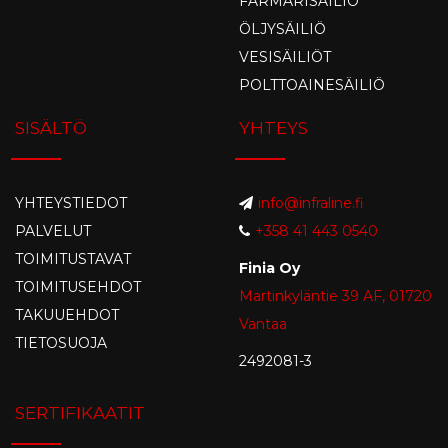
FARMARISÄILIÖ
ÖLJYSÄILIÖ
VESISÄILIÖT
POLTTOAINESÄILIÖ
SISÄLTÖ
YHTEYS
YHTEYSTIEDOT
info@infraline.fi
PALVELUT
+358 41 443 0540
TOIMITUSTAVAT
Finia Oy
TOIMITUSEHDOT
Martinkyläntie 39 AF, 01720
TAKUUEHDOT
Vantaa
TIETOSUOJA
2492081-3
SERTIFIKAATIT