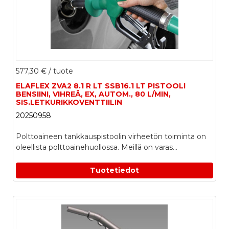
577,30 €
/ tuote
ELAFLEX ZVA2 8.1 R LT SSB16.1 LT PISTOOLI
BENSIINI, VIHREÄ, EX, AUTOM., 80 L/MIN,
SIS.LETKURIKKOVENTTIILIN
20250958
Polttoaineen tankkauspistoolin virheetön toiminta on
oleellista polttoainehuollossa. Meillä on varas...
Tuotetiedot