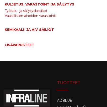
KULJETUS, VARASTOINTI JA SÄILYTYS
Työkalu- ja säilytyslaatikot
Vaarallisten aineiden varastointi
KEMIKAALI- JA AIV-SÄILIÖT
LISÄVARUSTEET
TUOTTEET
ADBLUE