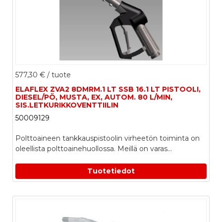
577,30 €
/ tuote
ELAFLEX ZVA2 8DMRM.1 LT SSB 16.1 LT PISTOOLI,
DIESEL/PÖ, MUSTA, EX, AUTOM. 80 L/MIN,
SIS.LETKURIKKOVENTTIILIN
50009129
Polttoaineen tankkauspistoolin virheetön toiminta on
oleellista polttoainehuollossa. Meillä on varas...
Tuotetiedot