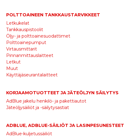
POLTTOAINEEN TANKKAUSTARVIKKEET
Letkukelat
Tankkauspistoolit
Öljy- ja polttoainesuodattimet
Polttoainepumput
Virtausmittarit
Pinnanmittauslaitteet
Letkut
Muut
Käyttäjäseurantalaitteet
KORJAAMOTUOTTEET JA JÄTEÖLJYN SÄILYTYS
AdBlue jakelu henkilö- ja pakettiautot
Jäteöljysäiliöt ja -säilytysastiat
ADBLUE, ADBLUE-SÄILIÖT JA LASINPESUNESTEET
AdBlue-kuljetussäiliöt