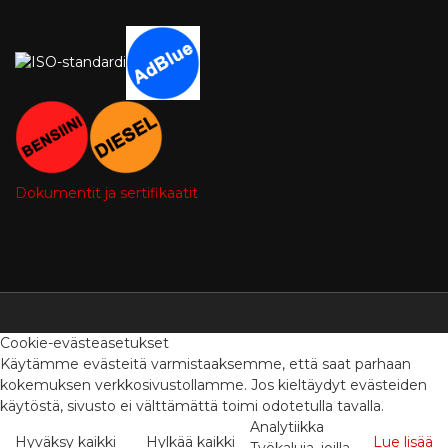
Dokumentit ja sertifikaatit
Cookie-evästeasetukset
Käytämme evästeitä varmistaaksemme, että saat parhaan
kokemuksen verkkosivustollamme. Jos kieltäydyt evästeiden
käytöstä, sivusto ei välttämättä toimi odotetulla tavalla.
Analytiikka
Hyväksy kaikki
Hylkää kaikki
Lue lisää
Työkaluja, joilla