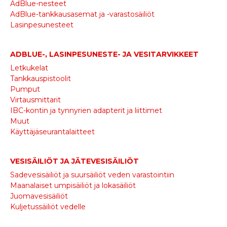
AdBlue-nesteet
AdBlue-tankkausasemat ja -varastosäiliöt
Lasinpesunesteet
ADBLUE-, LASINPESUNESTE- JA VESITARVIKKEET
Letkukelat
Tankkauspistoolit
Pumput
Virtausmittarit
IBC-kontin ja tynnyrien adapterit ja liittimet
Muut
Käyttäjäseurantalaitteet
VESISÄILIÖT JA JÄTEVESISÄILIÖT
Sadevesisäiliöt ja suursäiliöt veden varastointiin
Maanalaiset umpisäiliöt ja lokasäiliöt
Juomavesisäiliöt
Kuljetussäiliöt vedelle