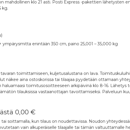
mahdollinen klo 21 asti. Posti Express -pakettien lähetysten eni
 kg.
u)
vu + ympärysmitta enintään 350 cm, paino 25,001 – 35,000 kg
avaran toimittamiseen, kuljetusalustana on lava. Toimituskuluihi
lut näkee aina ostoskorissa tai tilaajaa pyydetään ottamaan yhte
n haluamaasi toimitusosoitteeseen arkipäivinä klo 8-16. Lähetys 
mätön tilauksissa vastaanottajan tavoittamiseksi. Palveluun kuul
stä 0,00 €
lä tai soittamalla, kun tilaus on noudettavissa. Noudon yhteydessä o
etaan vain alkuperäiselle tilaajalle tai tämän valtuuttamalle hen