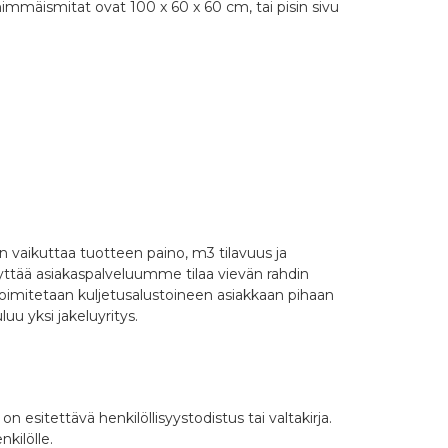
mmäismitat ovat 100 x 60 x 60 cm, tai pisin sivu
n vaikuttaa tuotteen paino, m3 tilavuus ja
yttää asiakaspalveluumme tilaa vievän rahdin
toimitetaan kuljetusalustoineen asiakkaan pihaan
uu yksi jakeluyritys.
n esitettävä henkilöllisyystodistus tai valtakirja.
kilölle.