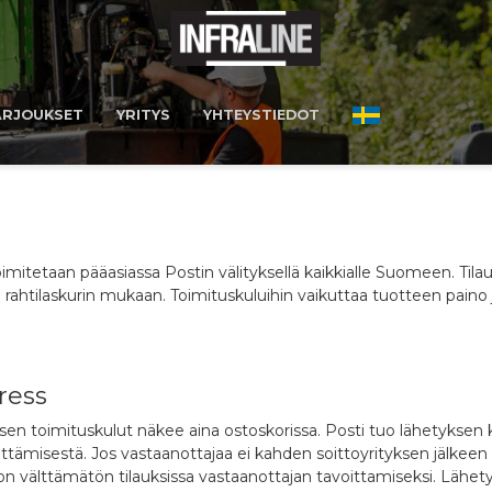
ARJOUKSET
YRITYS
YHTEYSTIEDOT
itetaan pääasiassa Postin välityksellä kaikkialle Suomeen. Tilauks
htilaskurin mukaan. Toimituskuluihin vaikuttaa tuotteen paino ja
ress
uksen toimituskulut näkee aina ostoskorissa. Posti tuo lähetyksen
ttämisestä. Jos vastaanottajaa ei kahden soittoyrityksen jälkeen 
välttämätön tilauksissa vastaanottajan tavoittamiseksi. Lähetyks