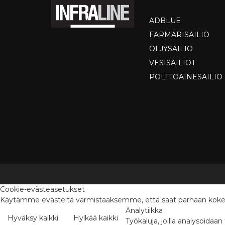
ADBLUE
FARMARISÄILIÖ
ÖLJYSÄILIÖ
VESISÄILIÖT
POLTTOAINESÄILIÖ
Cookie-evästeasetukset
Käytämme evästeitä varmistaaksemme, että saat parhaan kokemuk
Analytiikka
Hyväksy kaikki
Hylkää kaikki
Työkaluja, joilla analysoid