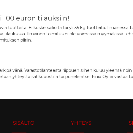
100 euron tilauksiin!
a tuotteita. Ei koske säiliöitä tai yli 35 kg tuotteita. Ilmaisessa t
a tilauksissa. Ilmainen toimitus ei ole voimassa myymälässä tehd
mituksen piiriin.
rkipäivänä. Varastotilanteesta riippuen siihen kuluu yleensä no
taan yhteyttä sähköpostilla tai puhelimitse. Finia Oy ei vastaa t
SISÄLTÖ
YHTEYS
S