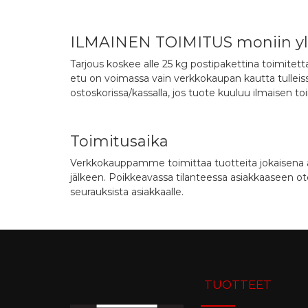
ILMAINEN TOIMITUS moniin yli 
Tarjous koskee alle 25 kg postipakettina toimitettavi
etu on voimassa vain verkkokaupan kautta tulleiss
ostoskorissa/kassalla, jos tuote kuuluu ilmaisen toi
Toimitusaika
Verkkokauppamme toimittaa tuotteita jokaisena a
jälkeen. Poikkeavassa tilanteessa asiakkaaseen ote
seurauksista asiakkaalle.
TUOTTEET