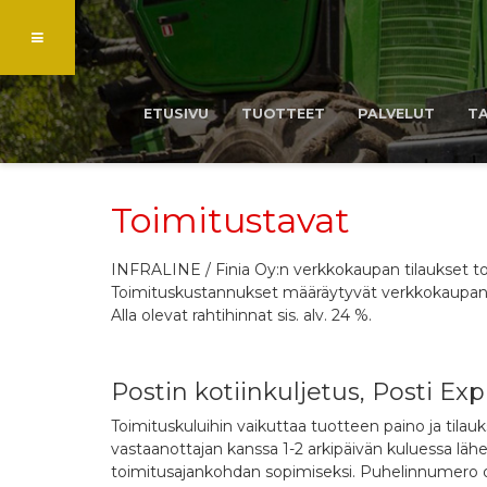
ETUSIVU
TUOTTEET
PALVELUT
T
Toimitustavat
INFRALINE / Finia Oy:n verkkokaupan tilaukset toim
Toimituskustannukset määräytyvät verkkokaupan ra
Alla olevat rahtihinnat sis. alv. 24 %.
Postin kotiinkuljetus, Posti Exp
Toimituskuluihin vaikuttaa tuotteen paino ja tila
vastaanottajan kanssa 1-2 arkipäivän kuluessa lähe
toimitusajankohdan sopimiseksi. Puhelinnumero on 