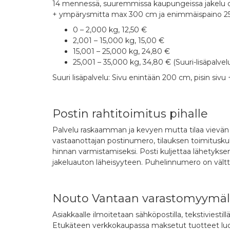
14 mennessä, suuremmissa kaupungeissa jakelu on 
+ ympärysmitta max 300 cm ja enimmäispaino 25
0 – 2,000 kg, 12,50 €
2,001 – 15,000 kg, 15,00 €
15,001 – 25,000 kg, 24,80 €
25,001 – 35,000 kg, 34,80 € (Suuri-lisäpalvel
Suuri lisäpalvelu: Sivu enintään 200 cm, pisin si
Postin rahtitoimitus pihalle
Palvelu raskaamman ja kevyen mutta tilaa vievän t
vastaanottajan postinumero, tilauksen toimitusku
hinnan varmistamiseksi. Posti kuljettaa lähetykse
jakeluauton läheisyyteen. Puhelinnumero on välttä
Nouto Vantaan varastomyymälä
Asiakkaalle ilmoitetaan sähköpostilla, tekstiviestil
Etukäteen verkkokaupassa maksetut tuotteet luovut