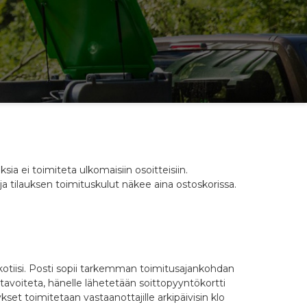
ia ei toimiteta ulkomaisiin osoitteisiin.
 tilauksen toimituskulut näkee aina ostoskorissa.
 kotiisi. Posti sopii tarkemman toimitusajankohdan
tavoiteta, hänelle lähetetään soittopyyntökortti
et toimitetaan vastaanottajille arkipäivisin klo