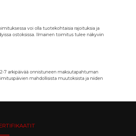
oimituksessa voi olla tuotekohtaisia rajoituksia ja
yissa ostoksissa. Ilmainen toimitus tulee näkyviin
in 2-7 arkipäivää onnistuneen maksutapahtuman
oimituspäivien mahdollisista muutoksista ja niiden
ERTIFIKAATIT