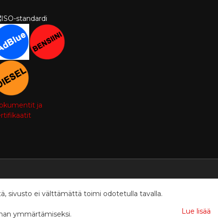
okumentit ja
rtifikaatit
ivusto ei välttämättä toimi odotetulla tavalla.
Lue lisää
innan ymmärtämiseksi.