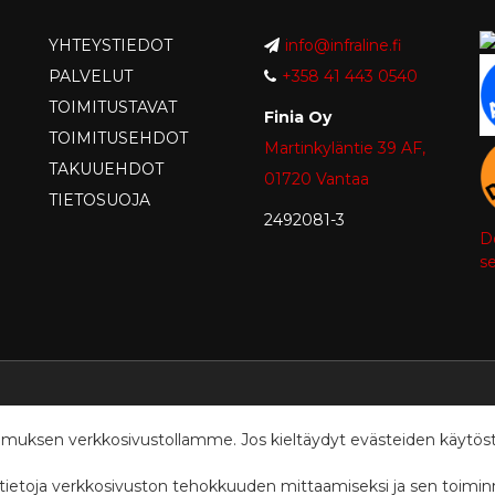
YHTEYSTIEDOT
info@infraline.fi
PALVELUT
+358 41 443 0540
TOIMITUSTAVAT
Finia Oy
TOIMITUSEHDOT
Martinkyläntie 39 AF,
TAKUUEHDOT
01720 Vantaa
TIETOSUOJA
2492081-3
D
se
sen verkkosivustollamme. Jos kieltäydyt evästeiden käytöstä, s
aan tietoja verkkosivuston tehokkuuden mittaamiseksi ja sen toim