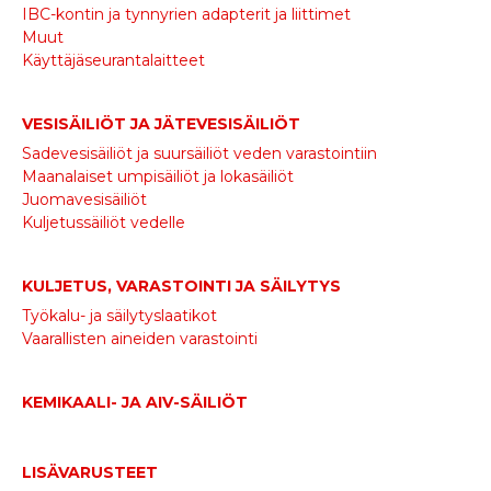
IBC-kontin ja tynnyrien adapterit ja liittimet
Muut
Käyttäjäseurantalaitteet
VESISÄILIÖT JA JÄTEVESISÄILIÖT
Sadevesisäiliöt ja suursäiliöt veden varastointiin
Maanalaiset umpisäiliöt ja lokasäiliöt
Juomavesisäiliöt
Kuljetussäiliöt vedelle
KULJETUS, VARASTOINTI JA SÄILYTYS
Työkalu- ja säilytyslaatikot
Vaarallisten aineiden varastointi
KEMIKAALI- JA AIV-SÄILIÖT
LISÄVARUSTEET