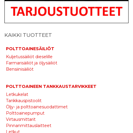
KAIKKI TUOTTEET
POLTTOAINESÄILIÖT
Kuljetussäiliöt dieselille
Farmarisäiliöt ja öljysäiliöt
Bensiinisäiliöt
POLTTOAINEEN TANKKAUSTARVIKKEET
Letkukelat
Tankkauspistoolit
Öljy- ja polttoainesuodattimet
Polttoainepumput
Virtausmittarit
Pinnanmittauslaitteet
Letkut