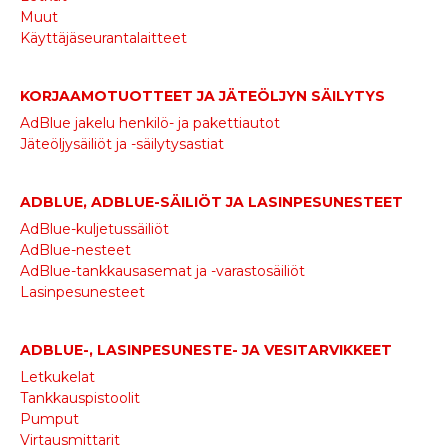
Muut
Käyttäjäseurantalaitteet
KORJAAMOTUOTTEET JA JÄTEÖLJYN SÄILYTYS
AdBlue jakelu henkilö- ja pakettiautot
Jäteöljysäiliöt ja -säilytysastiat
ADBLUE, ADBLUE-SÄILIÖT JA LASINPESUNESTEET
AdBlue-kuljetussäiliöt
AdBlue-nesteet
AdBlue-tankkausasemat ja -varastosäiliöt
Lasinpesunesteet
ADBLUE-, LASINPESUNESTE- JA VESITARVIKKEET
Letkukelat
Tankkauspistoolit
Pumput
Virtausmittarit