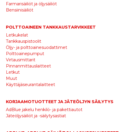
Farmarisäiliöt ja öljysäiliöt
Bensiinisäiliöt
POLTTOAINEEN TANKKAUSTARVIKKEET
Letkukelat
Tankkauspistoolit
Öljy- ja polttoainesuodattimet
Polttoainepumput
Virtausmittarit
Pinnanmittauslaitteet
Letkut
Muut
Käyttäjäseurantalaitteet
KORJAAMOTUOTTEET JA JÄTEÖLJYN SÄILYTYS
AdBlue jakelu henkilö- ja pakettiautot
Jäteöljysäiliöt ja -säilytysastiat