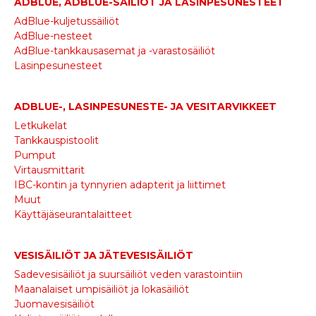
ADBLUE, ADBLUE-SÄILIÖT JA LASINPESUNESTEET
AdBlue-kuljetussäiliöt
AdBlue-nesteet
AdBlue-tankkausasemat ja -varastosäiliöt
Lasinpesunesteet
ADBLUE-, LASINPESUNESTE- JA VESITARVIKKEET
Letkukelat
Tankkauspistoolit
Pumput
Virtausmittarit
IBC-kontin ja tynnyrien adapterit ja liittimet
Muut
Käyttäjäseurantalaitteet
VESISÄILIÖT JA JÄTEVESISÄILIÖT
Sadevesisäiliöt ja suursäiliöt veden varastointiin
Maanalaiset umpisäiliöt ja lokasäiliöt
Juomavesisäiliöt