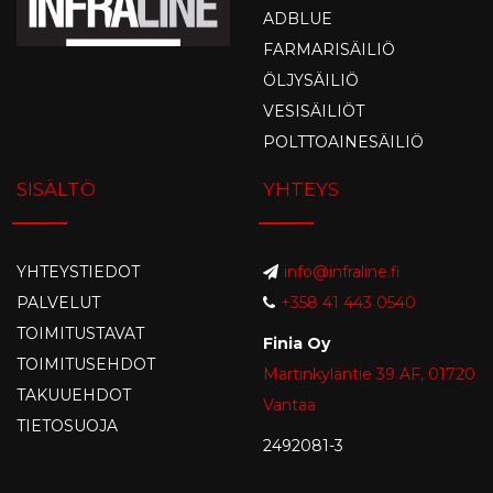
ADBLUE
FARMARISÄILIÖ
ÖLJYSÄILIÖ
VESISÄILIÖT
POLTTOAINESÄILIÖ
SISÄLTÖ
YHTEYS
YHTEYSTIEDOT
info@infraline.fi
PALVELUT
+358 41 443 0540
TOIMITUSTAVAT
Finia Oy
TOIMITUSEHDOT
Martinkyläntie 39 AF, 01720
TAKUUEHDOT
Vantaa
TIETOSUOJA
2492081-3