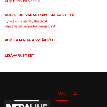
Kuljetussäiliöt vedelle
KULJETUS, VARASTOINTI JA SÄILYTYS
Työkalu- ja säilytyslaatikot
Vaarallisten aineiden varastointi
KEMIKAALI- JA AIV-SÄILIÖT
LISÄVARUSTEET
TUOTTEET