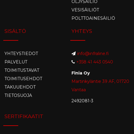
ÖLJYSÄILIÖ
VESISÄILIÖT
POLTTOAINESÄILIÖ
SISÄLTÖ
YHTEYS
YHTEYSTIEDOT
info@infraline.fi
PALVELUT
+358 41 443 0540
TOIMITUSTAVAT
Finia Oy
TOIMITUSEHDOT
Martinkyläntie 39 AF, 01720
TAKUUEHDOT
Vantaa
TIETOSUOJA
2492081-3
SERTIFIKAATIT