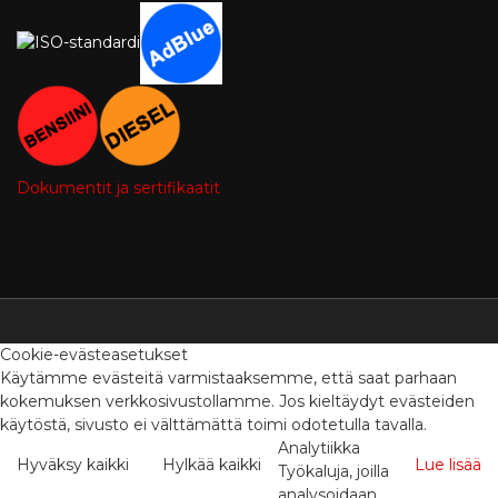
Dokumentit ja sertifikaatit
Cookie-evästeasetukset
Käytämme evästeitä varmistaaksemme, että saat parhaan
kokemuksen verkkosivustollamme. Jos kieltäydyt evästeiden
käytöstä, sivusto ei välttämättä toimi odotetulla tavalla.
Analytiikka
Hyväksy kaikki
Hylkää kaikki
Lue lisää
Työkaluja, joilla
analysoidaan