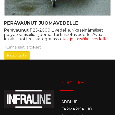
PERÄVAUNUT JUOMAVEDELLE
Perävaunut 1125-2000 L vedelle. Yksiseinämäiset
polyeteenisäiliöt juoma- tai kasteluvedelle. Avaa
kaikki tuotteet kategoriassa:
Kuljetussäiliöt vedelle
Kunnalliset laitokset
Katso tuote
TUOTTEET
ADBLUE
FARMARISÄILIÖ