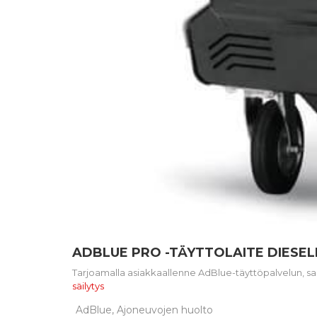
ADBLUE PRO -TÄYTTOLAITE DIESEL
Tarjoamalla asiakkaallenne AdBlue-täyttöpalvelun, saa
säilytys
AdBlue, Ajoneuvojen huolto