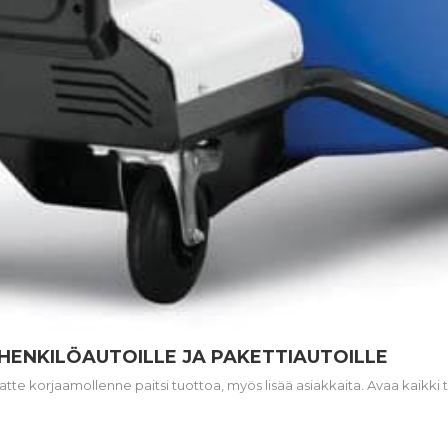
HENKILÖAUTOILLE JA PAKETTIAUTOILLE
tte korjaamollenne paitsi tuottoa, myös lisää asiakkaita. Avaa kaikki