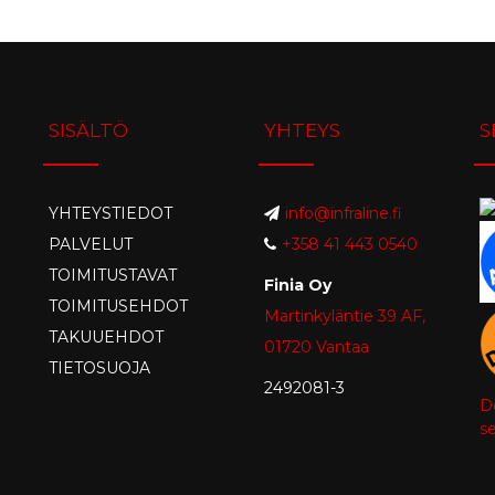
SISÄLTÖ
YHTEYS
S
YHTEYSTIEDOT
info@infraline.fi
PALVELUT
+358 41 443 0540
TOIMITUSTAVAT
Finia Oy
TOIMITUSEHDOT
Martinkyläntie 39 AF,
TAKUUEHDOT
01720 Vantaa
TIETOSUOJA
2492081-3
D
se