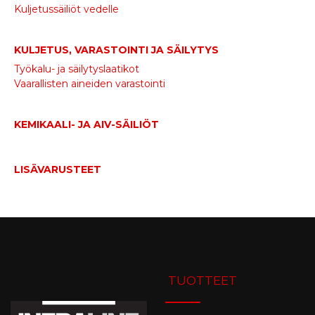
Kuljetussäiliöt vedelle
KULJETUS, VARASTOINTI JA SÄILYTYS
Työkalu- ja säilytyslaatikot
Vaarallisten aineiden varastointi
KEMIKAALI- JA AIV-SÄILIÖT
LISÄVARUSTEET
TUOTTEET