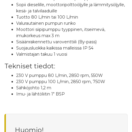
Sopii dieselille, moottoripolttoöljylle ja lämmitysöljylle,
kesä- ja talvilaaduille
Tuotto 80 L/min tai 100 L/min
Valurautainen pumpun runko
Moottori siipipumppu tyyppinen, itseimevä,
imukorkeus max 3 m
Sisäänrakennettu varoventtiili (By-pass)
Suojausluokka kaikissa malleissa IP 54
Valmistajan takuu 1 vuosi
Tekniset tiedot:
230 V pumppu 80 L/min, 2850 rpm, 550W
230 V pumppu 100 L/min, 2850 rpm, 750W
Sähköjohto 1,2 m
Imu- ja lähtöliitin 1" BSP
Huomio!