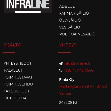
ADBLUE
FARMARISÄILIÖ
ÖLJYSÄILIÖ
VESISÄILIÖT
POLTTOAINESÄILIÖ
SISÄLTÖ
YHTEYS
YHTEYSTIEDOT
info@infraline.fi
PALVELUT
+358 41 443 0540
TOIMITUSTAVAT
Finia Oy
TOIMITUSEHDOT
Martinkyläntie 39 AF, 01720
TAKUUEHDOT
Vantaa
TIETOSUOJA
2492081-3