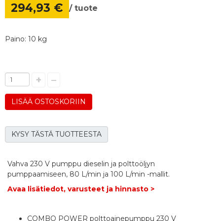
294,93 €
/ tuote
Paino: 10 kg
+
–
LISÄÄ OSTOSKORIIN
KYSY TÄSTÄ TUOTTEESTA
Vahva 230 V pumppu dieselin ja polttoöljyn
pumppaamiseen, 80 L/min ja 100 L/min -mallit.
Avaa lisätiedot, varusteet ja hinnasto >
COMBO POWER polttoainepumppu 230 V