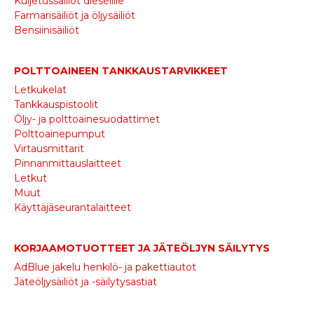
Kuljetussäiliöt dieselille
Farmarisäiliöt ja öljysäiliöt
Bensiinisäiliöt
POLTTOAINEEN TANKKAUSTARVIKKEET
Letkukelat
Tankkauspistoolit
Öljy- ja polttoainesuodattimet
Polttoainepumput
Virtausmittarit
Pinnanmittauslaitteet
Letkut
Muut
Käyttäjäseurantalaitteet
KORJAAMOTUOTTEET JA JÄTEÖLJYN SÄILYTYS
AdBlue jakelu henkilö- ja pakettiautot
Jäteöljysäiliöt ja -säilytysastiat