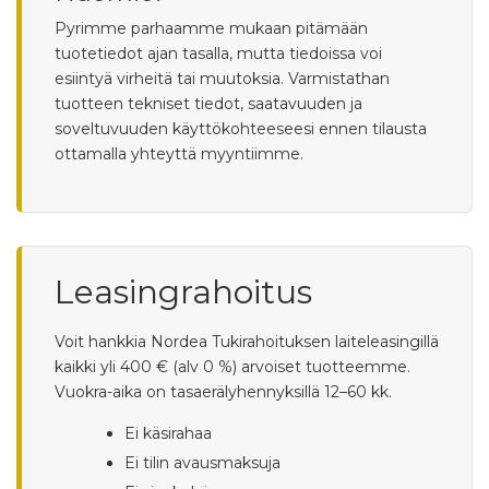
Pyrimme parhaamme mukaan pitämään
tuotetiedot ajan tasalla, mutta tiedoissa voi
esiintyä virheitä tai muutoksia. Varmistathan
tuotteen tekniset tiedot, saatavuuden ja
soveltuvuuden käyttökohteeseesi ennen tilausta
ottamalla yhteyttä myyntiimme.
Leasingrahoitus
Voit hankkia Nordea Tukirahoituksen laiteleasingillä
kaikki yli 400 € (alv 0 %) arvoiset tuotteemme.
Vuokra-aika on tasaerälyhennyksillä 12–60 kk.
Ei käsirahaa
Ei tilin avausmaksuja