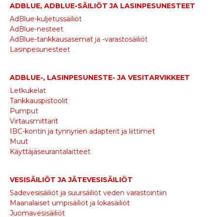
ADBLUE, ADBLUE-SÄILIÖT JA LASINPESUNESTEET
AdBlue-kuljetussäiliöt
AdBlue-nesteet
AdBlue-tankkausasemat ja -varastosäiliöt
Lasinpesunesteet
ADBLUE-, LASINPESUNESTE- JA VESITARVIKKEET
Letkukelat
Tankkauspistoolit
Pumput
Virtausmittarit
IBC-kontin ja tynnyrien adapterit ja liittimet
Muut
Käyttäjäseurantalaitteet
VESISÄILIÖT JA JÄTEVESISÄILIÖT
Sadevesisäiliöt ja suursäiliöt veden varastointiin
Maanalaiset umpisäiliöt ja lokasäiliöt
Juomavesisäiliöt