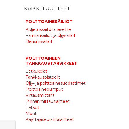
KAIKKI TUOTTEET
POLTTOAINESÄILIÖT
Kuljetussäiliöt dieselille
Farmarisäiliöt ja öljysäiliöt
Bensiinisäiliöt
i
POLTTOAINEEN
TANKKAUSTARVIKKEET
Letkukelat
Tankkauspistoolit
Öljy- ja polttoainesuodattimet
Polttoainepumput
Virtausmittarit
Pinnanmittauslaitteet
Letkut
Muut
Käyttäjäseurantalaitteet