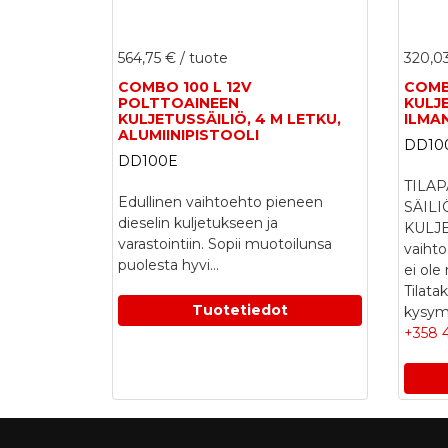
564,75 €
/ tuote
320,0
COMBO 100 L 12V
COMB
POLTTOAINEEN
KULJE
KULJETUSSÄILIÖ, 4 M LETKU,
ILMA
ALUMIINIPISTOOLI
DD10
DD100E
TILAP
Edullinen vaihtoehto pieneen
SÄIL
dieselin kuljetukseen ja
KULJE
varastointiin. Sopii muotoilunsa
vaihto
puolesta hyvi...
ei ole
Tilata
Tuotetiedot
kysymy
+358 