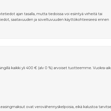
ot ajan tasalla, mutta tiedoissa voi esiintyä virheitä tai
tiedot, saatavuuden ja soveltuvuuden käyttökohteeseesi ennen
ingillä kaikki yli 400 € (alv 0 %) arvoiset tuotteemme. Vuokra-ai
 Leasingmaksut ovat verovähennyskelpoisia, eikä kalustoa tarvits