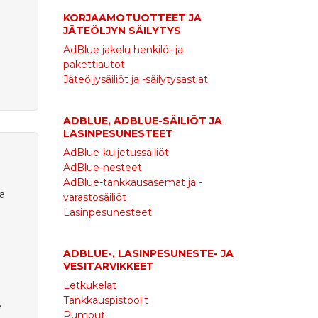
KORJAAMOTUOTTEET JA
JÄTEÖLJYN SÄILYTYS
AdBlue jakelu henkilö- ja
pakettiautot
Jäteöljysäiliöt ja -säilytysastiat
ADBLUE, ADBLUE-SÄILIÖT JA
LASINPESUNESTEET
AdBlue-kuljetussäiliöt
AdBlue-nesteet
AdBlue-tankkausasemat ja -
ka
varastosäiliöt
Lasinpesunesteet
ADBLUE-, LASINPESUNESTE- JA
VESITARVIKKEET
Letkukelat
Tankkauspistoolit
e
Pumput