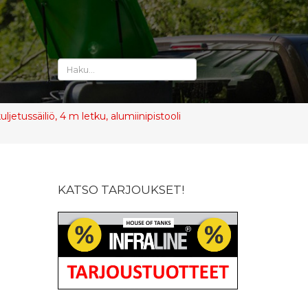
etussäiliö, 4 m letku, alumiinipistooli
KATSO TARJOUKSET!