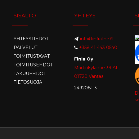
SISÄLTÖ
YHTEYS
S
YHTEYSTIEDOT
info@infraline.fi
PALVELUT
+358 41 443 0540
TOIMITUSTAVAT
Finia Oy
TOIMITUSEHDOT
Martinkyläntie 39 AF,
TAKUUEHDOT
01720 Vantaa
TIETOSUOJA
2492081-3
D
se