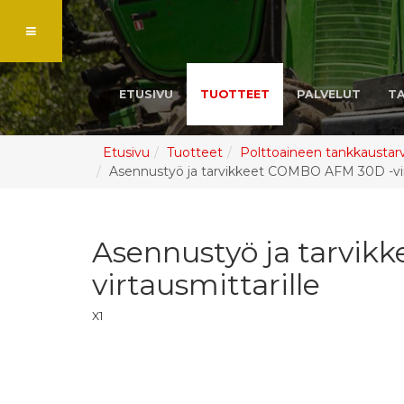
ETUSIVU
TUOTTEET
PALVELUT
T
Etusivu
Tuotteet
Polttoaineen tankkaustar
Asennustyö ja tarvikkeet COMBO AFM 30D -virt
Asennustyö ja tarvi
virtausmittarille
X1