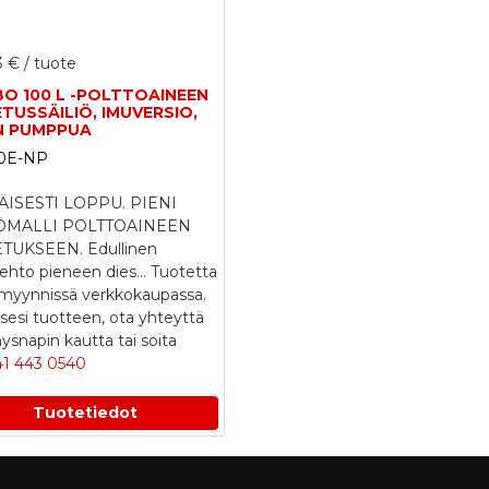
3 €
/ tuote
O 100 L -POLTTOAINEEN
TUSSÄILIÖ, IMUVERSIO,
N PUMPPUA
0E-NP
ÄISESTI LOPPU. PIENI
IÖMALLI POLTTOAINEEN
TUKSEEN. Edullinen
ehto pieneen dies...
Tuotetta
 myynnissä verkkokaupassa.
ksesi tuotteen, ota yhteyttä
snapin kautta tai soita
41 443 0540
Tuotetiedot