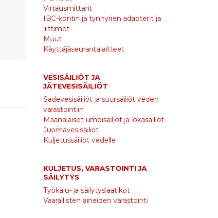
Virtausmittarit
IBC-kontin ja tynnyrien adapterit ja
liittimet
Muut
Käyttäjäseurantalaitteet
VESISÄILIÖT JA
JÄTEVESISÄILIÖT
Sadevesisäiliöt ja suursäiliöt veden
varastointiin
Maanalaiset umpisäiliöt ja lokasäiliöt
Juomavesisäiliöt
Kuljetussäiliöt vedelle
KULJETUS, VARASTOINTI JA
SÄILYTYS
Työkalu- ja säilytyslaatikot
Vaarallisten aineiden varastointi