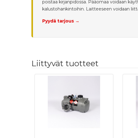
poistaa kirjanpidossa. Pääomaa voidaan käyttä
kalustohankintoihin. Laitteeseen voidaan lii
Pyydä tarjous →
Liittyvät tuotteet