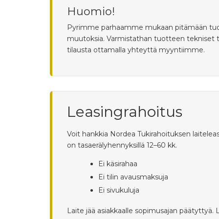
Huomio!
Pyrimme parhaamme mukaan pitämään tuotetied
muutoksia. Varmistathan tuotteen tekniset 
tilausta ottamalla yhteyttä myyntiimme.
Leasingrahoitus
Voit hankkia Nordea Tukirahoituksen laiteleas
on tasaerälyhennyksillä 12–60 kk.
Ei käsirahaa
Ei tilin avausmaksuja
Ei sivukuluja
Laite jää asiakkaalle sopimusajan päätyttyä.