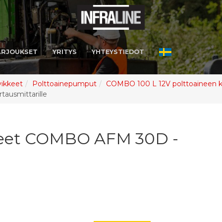
ARJOUKSET
YRITYS
YHTEYSTIEDOT
vikkeet
Polttoainepumput
COMBO 100 L 12V polttoaineen kulj
ausmittarille
kkeet COMBO AFM 30D -