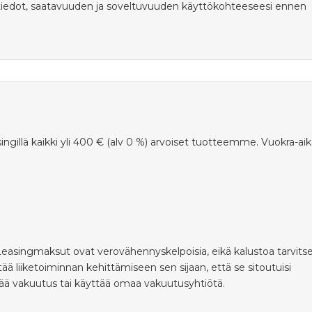
tiedot, saatavuuden ja soveltuvuuden käyttökohteeseesi ennen
ingillä kaikki yli 400 € (alv 0 %) arvoiset tuotteemme. Vuokra-ai
 Leasingmaksut ovat verovähennyskelpoisia, eikä kalustoa tarvits
ä liiketoiminnan kehittämiseen sen sijaan, että se sitoutuisi
ttää vakuutus tai käyttää omaa vakuutusyhtiötä.