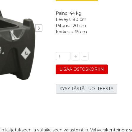
Paino: 44 kg
Leveys: 80 cm
Pituus: 120 cm
Seuraava
Korkeus: 65 cm
+
–
LISÄÄ OSTOSKORIIN
KYSY TÄSTÄ TUOTTEESTA
uljetukseen ja väliaikaiseen varastointiin. Vahvarakenteinen: so