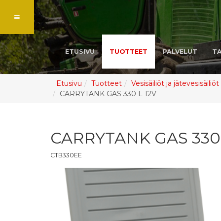
ETUSIVU
TUOTTEET
PALVELUT
T
Etusivu
Tuotteet
Vesisäiliöt ja jätevesisäiliöt
CARRYTANK GAS 330 L 12V
CARRYTANK GAS 330 
CTB330EE