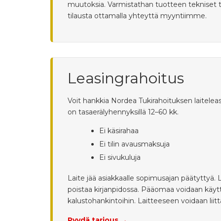
muutoksia. Varmistathan tuotteen tekniset 
tilausta ottamalla yhteyttä myyntiimme.
Leasingrahoitus
Voit hankkia Nordea Tukirahoituksen laiteleas
on tasaerälyhennyksillä 12–60 kk.
Ei käsirahaa
Ei tilin avausmaksuja
Ei sivukuluja
Laite jää asiakkaalle sopimusajan päätyttyä.
poistaa kirjanpidossa. Pääomaa voidaan käyttä
kalustohankintoihin. Laitteeseen voidaan lii
Pyydä tarjous →