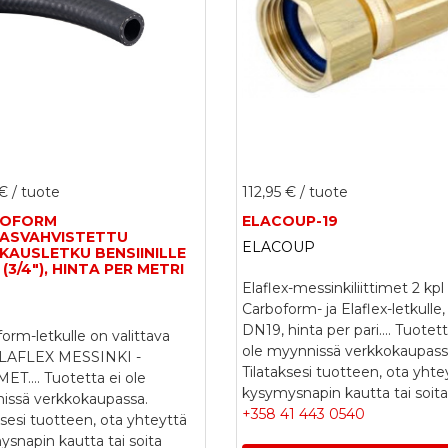
 €
/ tuote
112,95 €
/ tuote
BOFORM
ELACOUP-19
ASVAHVISTETTU
ELACOUP
KAUSLETKU BENSIINILLE
 (3/4"), HINTA PER METRI
Elaflex-messinkiliittimet 2 kpl
Carboform- ja Elaflex-letkulle,
DN19, hinta per pari....
Tuotett
orm-letkulle on valittava
ole myynnissä verkkokaupass
ELAFLEX MESSINKI -
Tilataksesi tuotteen, ota yhte
MET....
Tuotetta ei ole
kysymysnapin kautta tai soita
issä verkkokaupassa.
+358 41 443 0540
ksesi tuotteen, ota yhteyttä
snapin kautta tai soita