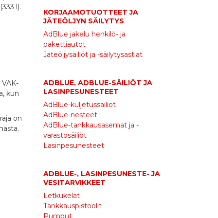
33 l).
KORJAAMOTUOTTEET JA
JÄTEÖLJYN SÄILYTYS
AdBlue jakelu henkilö- ja
pakettiautot
Jäteöljysäiliöt ja -säilytysastiat
ADBLUE, ADBLUE-SÄILIÖT JA
ä VAK-
LASINPESUNESTEET
a, kun
AdBlue-kuljetussäiliöt
AdBlue-nesteet
raja on
AdBlue-tankkausasemat ja -
masta.
varastosäiliöt
Lasinpesunesteet
ADBLUE-, LASINPESUNESTE- JA
VESITARVIKKEET
Letkukelat
Tankkauspistoolit
Pumput