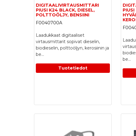
DIGITAALIVIRTAUSMITTARI
DIGI
PIUSI K24 BLACK, DIESEL,
PIUSI
POLTTOÖLJY, BENSIINI
HYVÄK
KEROS
F0040700A
F004
Laadukkaat digitaaliset
Laaduk
virtausmittarit sopivat dieselin,
virtau
biodieselin, polttoöljyn, kerosiinin ja
biodies
be...
be...
Tuotetiedot