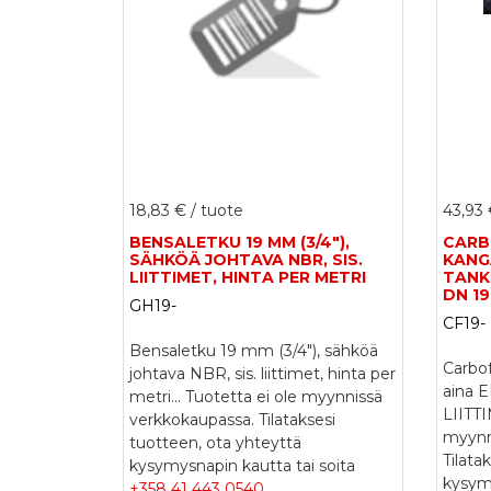
18,83 €
/ tuote
43,93
BENSALETKU 19 MM (3/4"),
CAR
SÄHKÖÄ JOHTAVA NBR, SIS.
KANG
LIITTIMET, HINTA PER METRI
TANK
DN 19
GH19-
CF19-
Bensaletku 19 mm (3/4"), sähköä
Carbof
johtava NBR, sis. liittimet, hinta per
aina 
metri...
Tuotetta ei ole myynnissä
LIITTI
verkkokaupassa. Tilataksesi
myynn
tuotteen, ota yhteyttä
Tilata
kysymysnapin kautta tai soita
kysymy
+358 41 443 0540