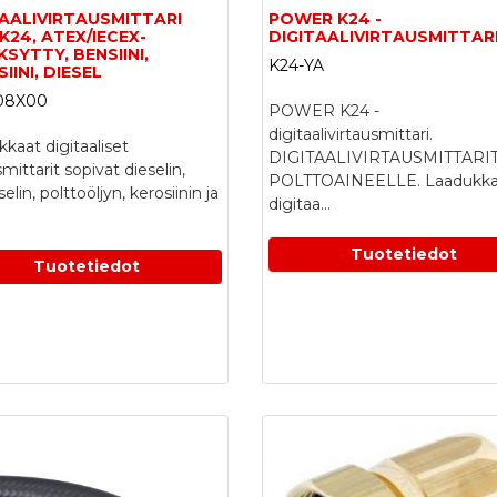
TAALIVIRTAUSMITTARI
POWER K24 -
 K24, ATEX/IECEX-
DIGITAALIVIRTAUSMITTAR
SYTTY, BENSIINI,
K24-YA
IINI, DIESEL
08X00
POWER K24 -
digitaalivirtausmittari.
kaat digitaaliset
DIGITAALIVIRTAUSMITTARI
smittarit sopivat dieselin,
POLTTOAINEELLE. Laadukka
elin, polttoöljyn, kerosiinin ja
digitaa...
Tuotetiedot
Tuotetiedot