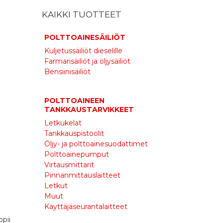
KAIKKI TUOTTEET
POLTTOAINESÄILIÖT
Kuljetussäiliöt dieselille
Farmarisäiliöt ja öljysäiliöt
Bensiinisäiliöt
POLTTOAINEEN
TANKKAUSTARVIKKEET
Letkukelat
Tankkauspistoolit
Öljy- ja polttoainesuodattimet
Polttoainepumput
Virtausmittarit
Pinnanmittauslaitteet
Letkut
Muut
Käyttäjäseurantalaitteet
pii