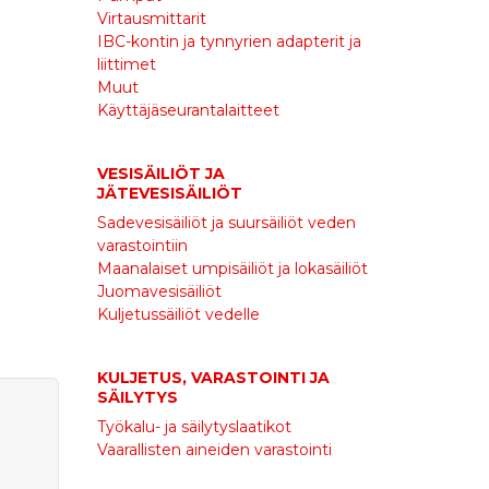
Virtausmittarit
IBC-kontin ja tynnyrien adapterit ja
liittimet
Muut
Käyttäjäseurantalaitteet
VESISÄILIÖT JA
JÄTEVESISÄILIÖT
Sadevesisäiliöt ja suursäiliöt veden
varastointiin
Maanalaiset umpisäiliöt ja lokasäiliöt
Juomavesisäiliöt
Kuljetussäiliöt vedelle
KULJETUS, VARASTOINTI JA
SÄILYTYS
Työkalu- ja säilytyslaatikot
Vaarallisten aineiden varastointi