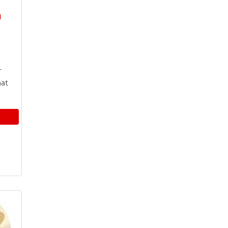
I
T
at