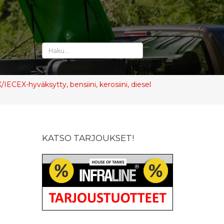
/IECEX-hyväksytty, bensiini, kerosiini, diesel
KATSO TARJOUKSET!