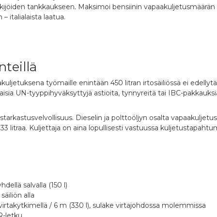
öiden tankkaukseen. Maksimoi bensiinin vapaakuljetusmäärän (3
 italialaista laatua.
teillä
kuljetuksena työmaille enintään 450 litran irtosäiliössä ei edellyt
aisia UN-tyyppihyväksyttyjä astioita, tynnyreitä tai IBC-pakkauksi
aistarkastusvelvollisuus. Dieselin ja polttoöljyn osalta vapaakuljetus
333 litraa. Kuljettaja on aina lopullisesti vastuussa kuljetustapahtu
hdellä salvalla (150 l)
äiliön alla
 virtakytkimellä / 6 m (330 l), sulake virtajohdossa molemmissa
R-letku