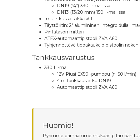
DN19 (¾") 330 l -mallissa
DN13 (13/20 mm) 150 l -mallissa
Imuletkussa sakkasihti
Täyttöliitin: 2" alumiininen, integroidulla ilmave
Pintatason mittari
ATEX-automaattipistooli ZVA A60
Tyhjennettävä tippakaukalo pistoolin nokan 
Tankkausvarustus
330 L -malli
12V Piusi EX50 -pumppu (n. 50 l/min)
4 m tankkausletku DN19
Automaattipistooli ZVA A60
Huomio!
Pyrimme parhaamme mukaan pitämään tuotetied