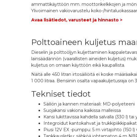
ammattikäyttöön mm. moottorikelkkojen ja mönkij
Ylivoimainen vakiovarustelu koko-/hintaluokassaan –
Avaa lisätiedot, varusteet ja hinnasto >
Polttoaineen kuljetus maan
Dieselin ja polttoöljyn kuljettaminen kappaletavara
lainsäädännön (vaarallisten aineiden kuljetus) muk
kuljetus on omaan käyttöön eikä kaupallista.
Näitä alle 450 litran irtosäiliöitä ei koske määräaik
1 000 litraa. Bensiinin osalta vapaakuljetusraja on 
Tekniset tiedot
Säiliön ja kannen materiaali: MD-polyeteeni
Suojakansi vakiona kaikissa malleissa
Kansi lukittavissa kahdella salvalla (330 l) tai y
Integroidut kantokahvat ja trukkipiikkipaikat s
Piusi 12V EX -pumppu: 5 m virtajohto (150 l)
Tankkausletku: sähköä johtamaton 4 m NB