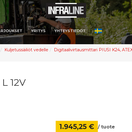
ARJOUKSET
YRITYS
YHTEYSTIEDOT
Kuljetussäiliöt vedelle
Digitaalivirtausmittari PIUSI K24, ATEX
L 12V
1.945,25 €
/ tuote