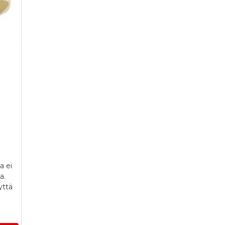
a ei
a.
yttä