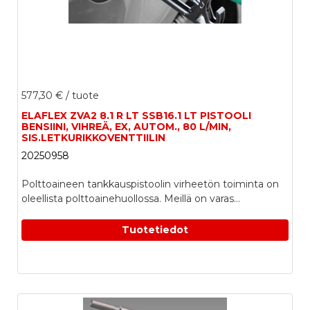
577,30 €
/ tuote
ELAFLEX ZVA2 8.1 R LT SSB16.1 LT PISTOOLI
BENSIINI, VIHREÄ, EX, AUTOM., 80 L/MIN,
SIS.LETKURIKKOVENTTIILIN
20250958
Polttoaineen tankkauspistoolin virheetön toiminta on
oleellista polttoainehuollossa. Meillä on varas...
Tuotetiedot