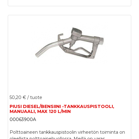
50,20 €
/ tuote
PIUSI DIESEL/BENSIINI -TANKKAUSPISTOOLI,
MANUAALI, MAX 120 L/MIN
00063900A
Polttoaineen tankkauspistoolin virheetön toiminta on
oleellista polttoainehuollossa. Meillä on varas...