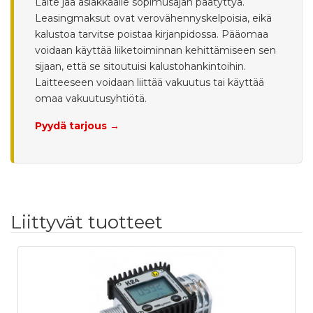
Laite jää asiakkaalle sopimusajan päätyttyä.
Leasingmaksut ovat verovähennyskelpoisia, eikä
kalustoa tarvitse poistaa kirjanpidossa. Pääomaa
voidaan käyttää liiketoiminnan kehittämiseen sen
sijaan, että se sitoutuisi kalustohankintoihin.
Laitteeseen voidaan liittää vakuutus tai käyttää
omaa vakuutusyhtiötä.
Pyydä tarjous →
Liittyvät tuotteet