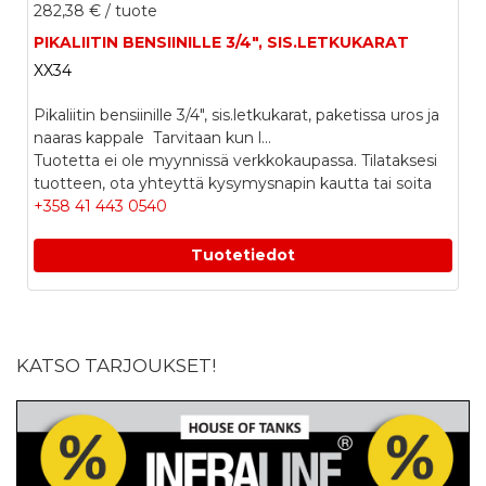
282,38 €
/ tuote
PIKALIITIN BENSIINILLE 3/4", SIS.LETKUKARAT
XX34
Pikaliitin bensiinille 3/4", sis.letkukarat, paketissa uros ja
naaras kappale Tarvitaan kun l...
Tuotetta ei ole myynnissä verkkokaupassa. Tilataksesi
tuotteen, ota yhteyttä kysymysnapin kautta tai soita
+358 41 443 0540
Tuotetiedot
KATSO TARJOUKSET!