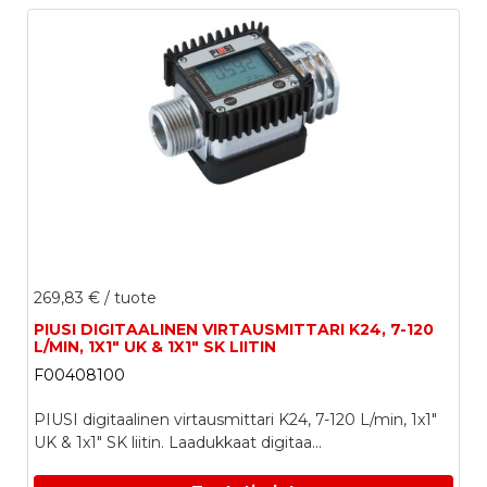
269,83 €
/ tuote
PIUSI DIGITAALINEN VIRTAUSMITTARI K24, 7-120
L/MIN, 1X1" UK & 1X1" SK LIITIN
F00408100
PIUSI digitaalinen virtausmittari K24, 7-120 L/min, 1x1"
UK & 1x1" SK liitin. Laadukkaat digitaa...