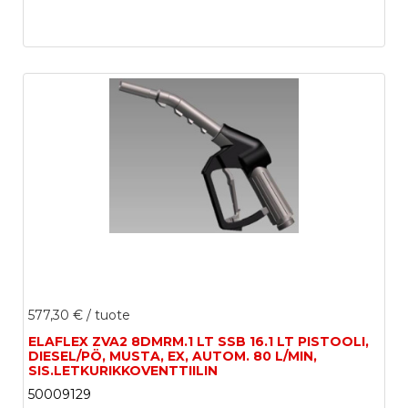
577,30 €
/ tuote
ELAFLEX ZVA2 8DMRM.1 LT SSB 16.1 LT PISTOOLI,
DIESEL/PÖ, MUSTA, EX, AUTOM. 80 L/MIN,
SIS.LETKURIKKOVENTTIILIN
50009129