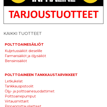
KAIKKI TUOTTEET
POLTTOAINESÄILIÖT
Kuljetussäiliöt dieselille
Farmarisäiliöt ja öljysäiliöt
Bensiinisäiliöt
POLTTOAINEEN TANKKAUSTARVIKKEET
Letkukelat
Tankkauspistoolit
Öljy- ja polttoainesuodattimet
Polttoainepumput
Virtausmittarit
Pinnanmittauslaitteet