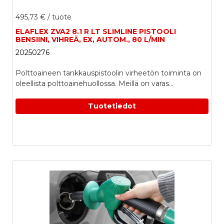
495,73 €
/ tuote
ELAFLEX ZVA2 8.1 R LT SLIMLINE PISTOOLI
BENSIINI, VIHREÄ, EX, AUTOM., 80 L/MIN
20250276
Polttoaineen tankkauspistoolin virheetön toiminta on
oleellista polttoainehuollossa. Meillä on varas...
Tuotetiedot