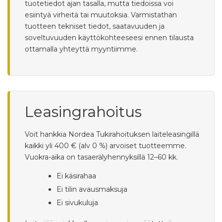
tuotetiedot ajan tasalla, mutta tiedoissa voi
esiintyä virheitä tai muutoksia. Varmistathan
tuotteen tekniset tiedot, saatavuuden ja
soveltuvuuden käyttökohteeseesi ennen tilausta
ottamalla yhteyttä myyntiimme.
Leasingrahoitus
Voit hankkia Nordea Tukirahoituksen laiteleasingillä
kaikki yli 400 € (alv 0 %) arvoiset tuotteemme.
Vuokra-aika on tasaerälyhennyksillä 12–60 kk.
Ei käsirahaa
Ei tilin avausmaksuja
Ei sivukuluja