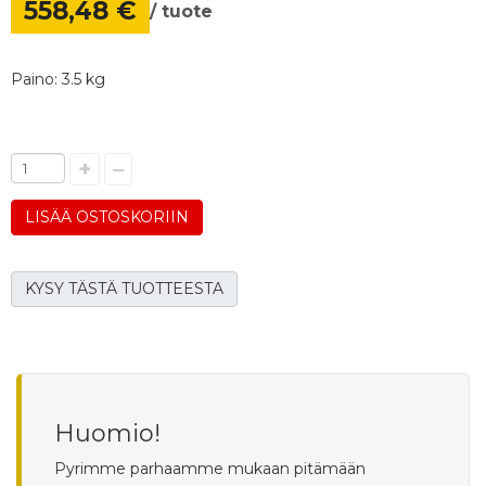
558,48 €
/ tuote
Paino: 3.5 kg
+
–
LISÄÄ OSTOSKORIIN
KYSY TÄSTÄ TUOTTEESTA
Huomio!
Pyrimme parhaamme mukaan pitämään