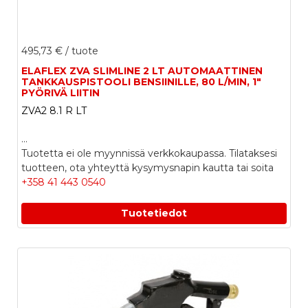
495,73 €
/ tuote
ELAFLEX ZVA SLIMLINE 2 LT AUTOMAATTINEN
TANKKAUSPISTOOLI BENSIINILLE, 80 L/MIN, 1"
PYÖRIVÄ LIITIN
ZVA2 8.1 R LT
...
Tuotetta ei ole myynnissä verkkokaupassa. Tilataksesi
tuotteen, ota yhteyttä kysymysnapin kautta tai soita
+358 41 443 0540
Tuotetiedot