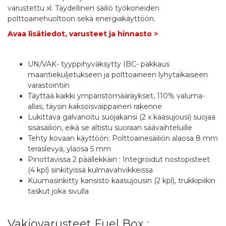
varustettu xl. Täydellinen säiliö työkoneiden
polttoainehuoltoon sekä energiakäyttöön.
Avaa lisätiedot, varusteet ja hinnasto >
UN/VAK- tyyppihyväksytty IBC- pakkaus
maantiekuljetukseen ja polttoaineen lyhytaikaiseen
varastointiin
Täyttää kaikki ympäristömääräykset, 110% valuma-
allas, täysin kaksoisvaippainen rakenne
Lukittava galvanoitu suojakansi (2 x kaasujousi) suojaa
sisäsäiliön, eikä se altistu suoraan säävaihteluille
Tehty kovaan käyttöön: Polttoainesäiliön alaosa 8 mm
teräslevyä, yläosa 5 mm
Pinottavissa 2 päällekkäin : Integroidut nostopisteet
(4 kpl) sinkityissä kulmavahvikkeissa
Kuumasinkitty kansisto kaasujousin (2 kpl), trukkipiikin
taskut joka sivulla
Vakiovarusteet Fuel Box :