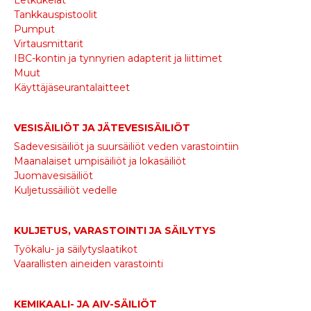
Tankkauspistoolit
Pumput
Virtausmittarit
IBC-kontin ja tynnyrien adapterit ja liittimet
Muut
Käyttäjäseurantalaitteet
VESISÄILIÖT JA JÄTEVESISÄILIÖT
Sadevesisäiliöt ja suursäiliöt veden varastointiin
Maanalaiset umpisäiliöt ja lokasäiliöt
Juomavesisäiliöt
Kuljetussäiliöt vedelle
KULJETUS, VARASTOINTI JA SÄILYTYS
Työkalu- ja säilytyslaatikot
Vaarallisten aineiden varastointi
KEMIKAALI- JA AIV-SÄILIÖT