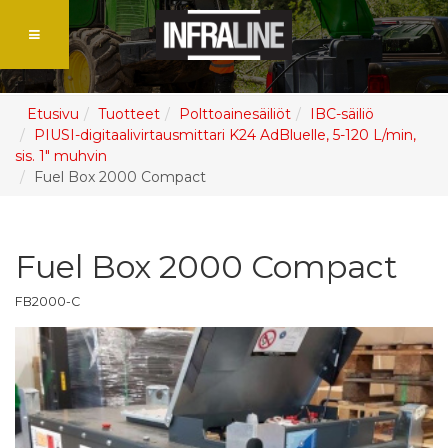
Etusivu
Tuotteet
Polttoainesäiliöt
IBC-säiliö
PIUSI-digitaalivirtausmittari K24 AdBluelle, 5-120 L/min,
sis. 1" muhvin
Fuel Box 2000 Compact
Fuel Box 2000 Compact
FB2000-C