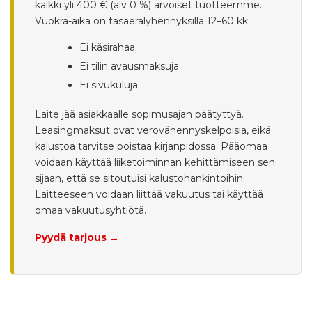
kaikki yli 400 € (alv 0 %) arvoiset tuotteemme.
Vuokra-aika on tasaerälyhennyksillä 12–60 kk.
Ei käsirahaa
Ei tilin avausmaksuja
Ei sivukuluja
Laite jää asiakkaalle sopimusajan päätyttyä.
Leasingmaksut ovat verovähennyskelpoisia, eikä
kalustoa tarvitse poistaa kirjanpidossa. Pääomaa
voidaan käyttää liiketoiminnan kehittämiseen sen
sijaan, että se sitoutuisi kalustohankintoihin.
Laitteeseen voidaan liittää vakuutus tai käyttää
omaa vakuutusyhtiötä.
Pyydä tarjous →