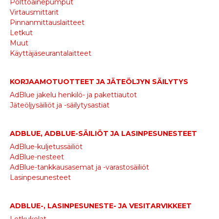
Polttoainepumput
Virtausmittarit
Pinnanmittauslaitteet
Letkut
Muut
Käyttäjäseurantalaitteet
KORJAAMOTUOTTEET JA JÄTEÖLJYN SÄILYTYS
AdBlue jakelu henkilö- ja pakettiautot
Jäteöljysäiliöt ja -säilytysastiat
ADBLUE, ADBLUE-SÄILIÖT JA LASINPESUNESTEET
AdBlue-kuljetussäiliöt
AdBlue-nesteet
AdBlue-tankkausasemat ja -varastosäiliöt
Lasinpesunesteet
ADBLUE-, LASINPESUNESTE- JA VESITARVIKKEET
Letkukelat