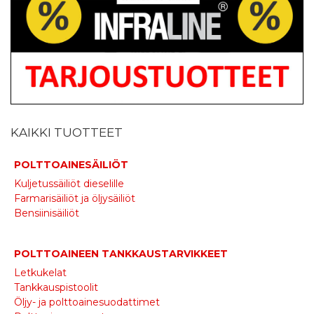
KAIKKI TUOTTEET
POLTTOAINESÄILIÖT
Kuljetussäiliöt dieselille
Farmarisäiliöt ja öljysäiliöt
Bensiinisäiliöt
POLTTOAINEEN TANKKAUSTARVIKKEET
Letkukelat
Tankkauspistoolit
Öljy- ja polttoainesuodattimet