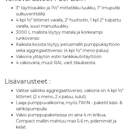
3" täyttöaukko ja 1½" mittatikku luukku, 1" Imuputki
sulkuventtiilillä
4 kpl ½" liittimet varalla, 2" huohotin, 1 kpl 2" tulpattu
varalla, suuri manusluukku
3000 L mallista löytyy matala ja korkeampi
runkoversio
Kaikista koosta löytyy perusmallit pumppukäyttöön
sekä aggregaattiversio (4 kpl ½" meno-paluu)
Vakiona ylitäytön estin tankkiautotäyttöön
4 vakioväriä, muut RAL värit tilauksesta
Lisävarusteet :
Valitse säiliöksi aggregaattiversio, vakiona on 4 kpl ½"
liittimet (2 x meno, 2 x paluu, sulut)
Laaja pumppuvalikoima, myös TWIN - paketit käsi- &
sähköpumpulla
Vakio pumppupaketeissa on aina 4 m letkua,
Compact malliin mahtuu max 5-6 m, pidemmät ja
kelat