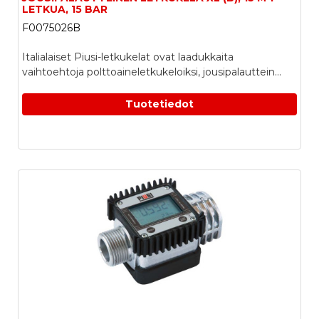
LETKUA, 15 BAR
F0075026B
Italialaiset Piusi-letkukelat ovat laadukkaita
vaihtoehtoja polttoaineletkukeloiksi, jousipalauttein...
Tuotetiedot