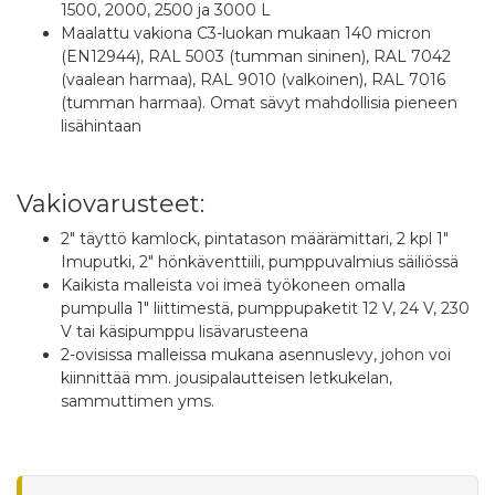
1500, 2000, 2500 ja 3000 L
Maalattu vakiona C3-luokan mukaan 140 micron
(EN12944), RAL 5003 (tumman sininen), RAL 7042
(vaalean harmaa), RAL 9010 (valkoinen), RAL 7016
(tumman harmaa). Omat sävyt mahdollisia pieneen
lisähintaan
Vakiovarusteet:
2" täyttö kamlock, pintatason määrämittari, 2 kpl 1"
Imuputki, 2" hönkäventtiili, pumppuvalmius säiliössä
Kaikista malleista voi imeä työkoneen omalla
pumpulla 1" liittimestä, pumppupaketit 12 V, 24 V, 230
V tai käsipumppu lisävarusteena
2-ovisissa malleissa mukana asennuslevy, johon voi
kiinnittää mm. jousipalautteisen letkukelan,
sammuttimen yms.