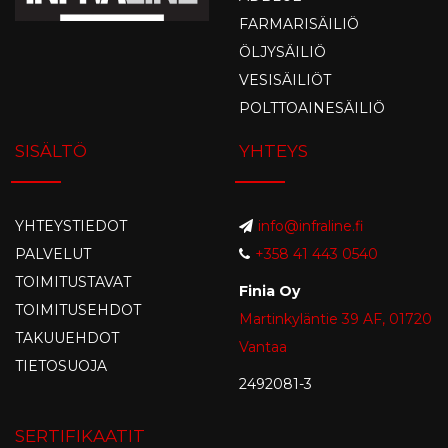
FARMARISÄILIÖ
ÖLJYSÄILIÖ
VESISÄILIÖT
POLTTOAINESÄILIÖ
SISÄLTÖ
YHTEYS
YHTEYSTIEDOT
info@infraline.fi
PALVELUT
+358 41 443 0540
TOIMITUSTAVAT
Finia Oy
TOIMITUSEHDOT
Martinkyläntie 39 AF, 01720
TAKUUEHDOT
Vantaa
TIETOSUOJA
2492081-3
SERTIFIKAATIT