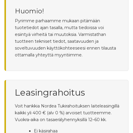
Huomio!
Pyrimme parhaamme mukaan pitämään
tuotetiedot ajan tasalla, mutta tiedoissa voi
esiintyä virheitä tai muutoksia. Varmistathan
tuotteen tekniset tiedot, saatavuuden ja
soveltuvuuden käyttökohteeseesi ennen tilausta
ottamalla yhteyttä myyntiimme.
Leasingrahoitus
Voit hankkia Nordea Tukirahoituksen laiteleasingillä
kaikki yli 400 € (alv 0 %) arvoiset tuotteemme.
Vuokra-aika on tasaerälyhennyksillä 12–60 kk.
Ei käsirahaa