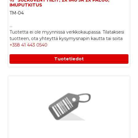
½" SULKUVENTTIILIT, 2X IMU JA 2X PALUU,
IMUPUTKITUS
TM-04
...
Tuotetta ei ole myynnissä verkkokaupassa. Tilataksesi
tuotteen, ota yhteyttä kysymysnapin kautta tai soita
+358 41 443 0540
Tuotetiedot