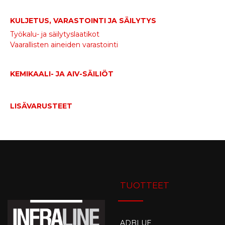
KULJETUS, VARASTOINTI JA SÄILYTYS
Työkalu- ja säilytyslaatikot
Vaarallisten aineiden varastointi
KEMIKAALI- JA AIV-SÄILIÖT
LISÄVARUSTEET
TUOTTEET
ADBLUE