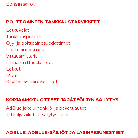
Bensiinisäiliöt
POLTTOAINEEN TANKKAUSTARVIKKEET
Letkukelat
Tankkauspistoolit
Öljy- ja polttoainesuodattimet
Polttoainepumput
Virtausmittarit
Pinnanmittauslaitteet
Letkut
Muut
Käyttäjäseurantalaitteet
KORJAAMOTUOTTEET JA JÄTEÖLJYN SÄILYTYS
AdBlue jakelu henkilö- ja pakettiautot
Jäteöljysäiliöt ja -säilytysastiat
ADBLUE, ADBLUE-SÄILIÖT JA LASINPESUNESTEET