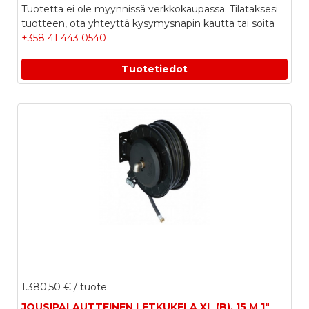
Tuotetta ei ole myynnissä verkkokaupassa. Tilataksesi
tuotteen, ota yhteyttä kysymysnapin kautta tai soita
+358 41 443 0540
Tuotetiedot
1.380,50 €
/ tuote
JOUSIPALAUTTEINEN LETKUKELA XL (B), 15 M 1"