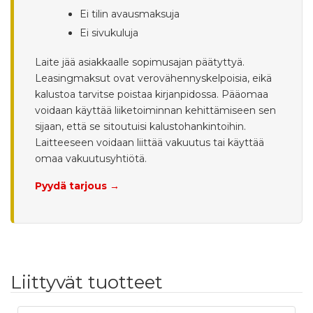
Ei tilin avausmaksuja
Ei sivukuluja
Laite jää asiakkaalle sopimusajan päätyttyä.
Leasingmaksut ovat verovähennyskelpoisia, eikä
kalustoa tarvitse poistaa kirjanpidossa. Pääomaa
voidaan käyttää liiketoiminnan kehittämiseen sen
sijaan, että se sitoutuisi kalustohankintoihin.
Laitteeseen voidaan liittää vakuutus tai käyttää
omaa vakuutusyhtiötä.
Pyydä tarjous →
Liittyvät tuotteet