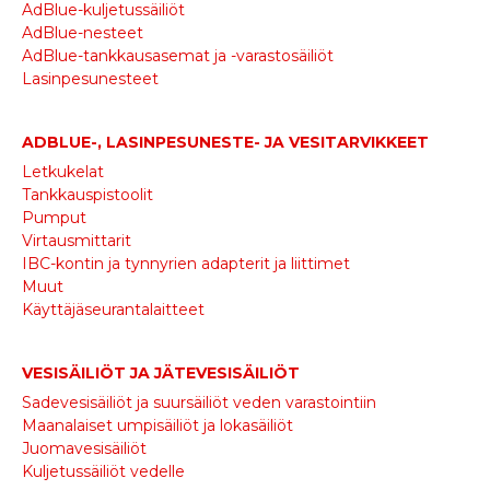
AdBlue-kuljetussäiliöt
AdBlue-nesteet
AdBlue-tankkausasemat ja -varastosäiliöt
Lasinpesunesteet
ADBLUE-, LASINPESUNESTE- JA VESITARVIKKEET
Letkukelat
Tankkauspistoolit
Pumput
Virtausmittarit
IBC-kontin ja tynnyrien adapterit ja liittimet
Muut
Käyttäjäseurantalaitteet
VESISÄILIÖT JA JÄTEVESISÄILIÖT
Sadevesisäiliöt ja suursäiliöt veden varastointiin
Maanalaiset umpisäiliöt ja lokasäiliöt
Juomavesisäiliöt
Kuljetussäiliöt vedelle