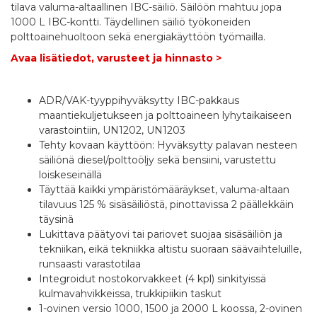
tilava valuma-altaallinen IBC-säiliö. Säilöön mahtuu jopa
1000 L IBC-kontti. Täydellinen säiliö työkoneiden
polttoainehuoltoon sekä energiakäyttöön työmailla.
Avaa lisätiedot, varusteet ja hinnasto >
ADR/VAK-tyyppihyväksytty IBC-pakkaus
maantiekuljetukseen ja polttoaineen lyhytaikaiseen
varastointiin, UN1202, UN1203
Tehty kovaan käyttöön: Hyväksytty palavan nesteen
säiliönä diesel/polttoöljy sekä bensiini, varustettu
loiskeseinällä
Täyttää kaikki ympäristömääräykset, valuma-altaan
tilavuus 125 % sisäsäiliöstä, pinottavissa 2 päällekkäin
täysinä
Lukittava päätyovi tai pariovet suojaa sisäsäiliön ja
tekniikan, eikä tekniikka altistu suoraan säävaihteluille,
runsaasti varastotilaa
Integroidut nostokorvakkeet (4 kpl) sinkityissä
kulmavahvikkeissa, trukkipiikin taskut
1-ovinen versio 1000, 1500 ja 2000 L koossa, 2-ovinen