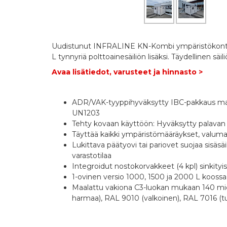
Uudistunut INFRALINE KN-Kombi ympäristökontti 30
L tynnyriä polttoainesäiliön lisäksi. Täydellinen s
Avaa lisätiedot, varusteet ja hinnasto >
ADR/VAK-tyyppihyväksytty IBC-pakkaus maant
UN1203
Tehty kovaan käyttöön: Hyväksytty palavan ne
Täyttää kaikki ympäristömääräykset, valuma-al
Lukittava päätyovi tai pariovet suojaa sisäsäil
varastotilaa
Integroidut nostokorvakkeet (4 kpl) sinkityis
1-ovinen versio 1000, 1500 ja 2000 L koossa
Maalattu vakiona C3-luokan mukaan 140 mi
harmaa), RAL 9010 (valkoinen), RAL 7016 (