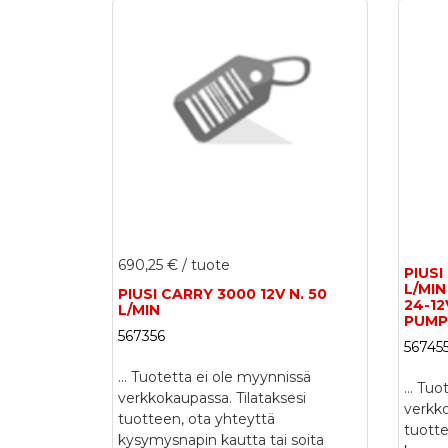
690,25 €
/ tuote
PIUSI
L/MIN
PIUSI CARRY 3000 12V N. 50
24-12
L/MIN
PUMP
567356
567455
...
Tuotetta ei ole myynnissä
...
Tuot
verkkokaupassa. Tilataksesi
verkko
tuotteen, ota yhteyttä
tuotte
kysymysnapin kautta tai soita