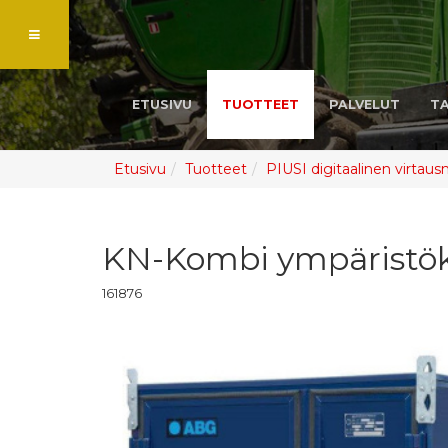
ETUSIVU
TUOTTEET
PALVELUT
T
Etusivu
Tuotteet
PIUSI digitaalinen virtausmi
KN-Kombi ympäristök
161876