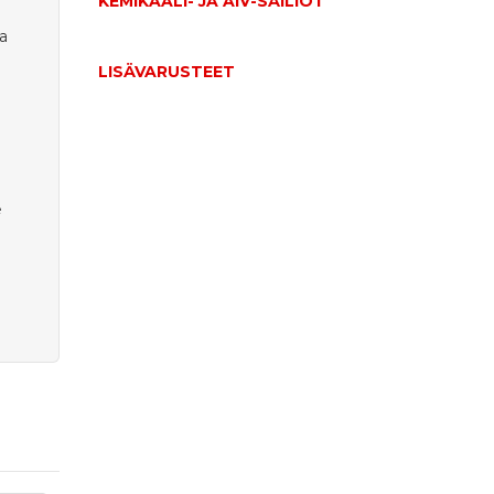
KEMIKAALI- JA AIV-SÄILIÖT
ka
LISÄVARUSTEET
e