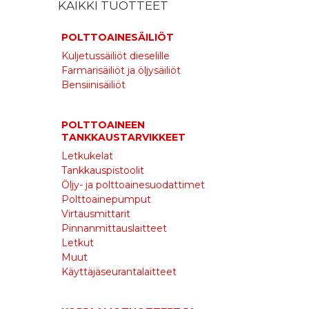
KAIKKI TUOTTEET
POLTTOAINESÄILIÖT
Kuljetussäiliöt dieselille
Farmarisäiliöt ja öljysäiliöt
Bensiinisäiliöt
POLTTOAINEEN
i
TANKKAUSTARVIKKEET
Letkukelat
Tankkauspistoolit
Öljy- ja polttoainesuodattimet
Polttoainepumput
Virtausmittarit
Pinnanmittauslaitteet
Letkut
Muut
Käyttäjäseurantalaitteet