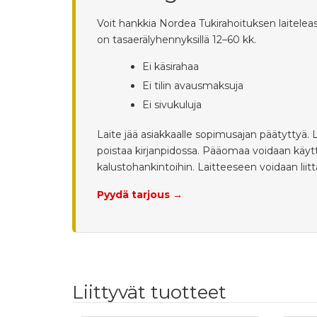
Voit hankkia Nordea Tukirahoituksen laiteleas
on tasaerälyhennyksillä 12–60 kk.
Ei käsirahaa
Ei tilin avausmaksuja
Ei sivukuluja
Laite jää asiakkaalle sopimusajan päätyttyä.
poistaa kirjanpidossa. Pääomaa voidaan käyttä
kalustohankintoihin. Laitteeseen voidaan lii
Pyydä tarjous →
Liittyvät tuotteet