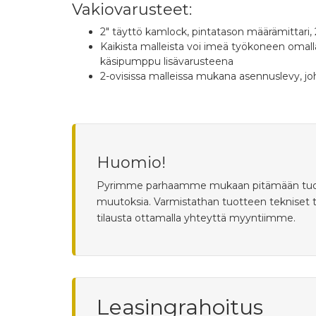
Vakiovarusteet:
2" täyttö kamlock, pintatason määrämittari, 
Kaikista malleista voi imeä työkoneen omalla
käsipumppu lisävarusteena
2-ovisissa malleissa mukana asennuslevy, j
Huomio!
Pyrimme parhaamme mukaan pitämään tuotetied
muutoksia. Varmistathan tuotteen tekniset 
tilausta ottamalla yhteyttä myyntiimme.
Leasingrahoitus