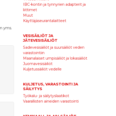
IBC-kontin ja tynnyrien adapterit ja
liittimet
Muut
Käyttäjäseurantalaitteet
en yms.
VESISÄILIÖT JA
JÄTEVESISÄILIÖT
Sadevesisäiliöt ja suursäiliöt veden
varastointiin
Maanalaiset umpisäiliöt ja lokasäiliöt
Juomavesisäiliöt
Kuljetussäiliöt vedelle
KULJETUS, VARASTOINTI JA
SÄILYTYS
Työkalu- ja säilytyslaatikot
Vaarallisten aineiden varastointi