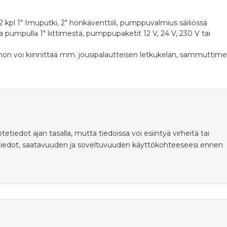
2 kpl 1" Imuputki, 2" hönkäventtiili, pumppuvalmius säiliössä
 pumpulla 1" liittimestä, pumppupaketit 12 V, 24 V, 230 V tai
ohon voi kiinnittää mm. jousipalautteisen letkukelan, sammuttim
ot ajan tasalla, mutta tiedoissa voi esiintyä virheitä tai
tiedot, saatavuuden ja soveltuvuuden käyttökohteeseesi ennen