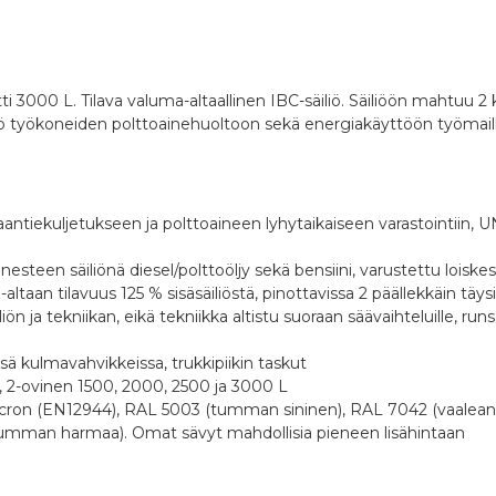
00 L. Tilava valuma-altaallinen IBC-säiliö. Säiliöön mahtuu 2 
äiliö työkoneiden polttoainehuoltoon sekä energiakäyttöön työmaill
iekuljetukseen ja polttoaineen lyhytaikaiseen varastointiin, U
steen säiliönä diesel/polttoöljy sekä bensiini, varustettu loiskes
taan tilavuus 125 % sisäsäiliöstä, pinottavissa 2 päällekkäin täys
iön ja tekniikan, eikä tekniikka altistu suoraan säävaihteluille, runs
sä kulmavahvikkeissa, trukkipiikin taskut
, 2-ovinen 1500, 2000, 2500 ja 3000 L
cron (EN12944), RAL 5003 (tumman sininen), RAL 7042 (vaalean
tumman harmaa). Omat sävyt mahdollisia pieneen lisähintaan