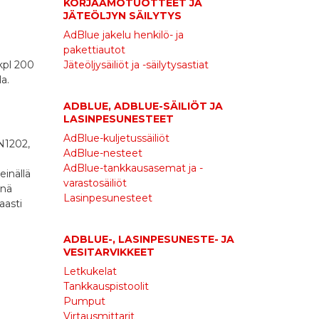
KORJAAMOTUOTTEET JA
JÄTEÖLJYN SÄILYTYS
AdBlue jakelu henkilö- ja
pakettiautot
Jäteöljysäiliöt ja -säilytysastiat
kpl 200
a.
ADBLUE, ADBLUE-SÄILIÖT JA
LASINPESUNESTEET
AdBlue-kuljetussäiliöt
N1202,
AdBlue-nesteet
AdBlue-tankkausasemat ja -
einällä
varastosäiliöt
inä
Lasinpesunesteet
aasti
ADBLUE-, LASINPESUNESTE- JA
VESITARVIKKEET
Letkukelat
Tankkauspistoolit
Pumput
Virtausmittarit