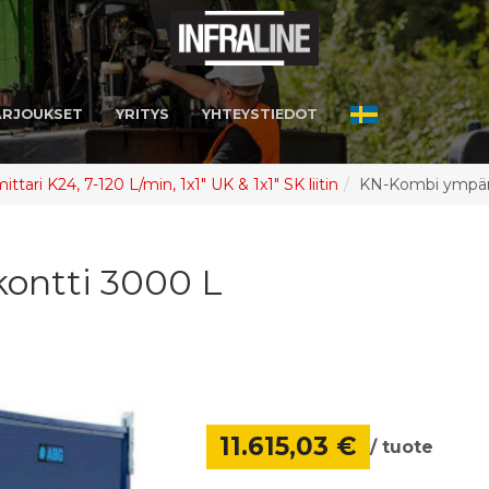
ARJOUKSET
YRITYS
YHTEYSTIEDOT
ttari K24, 7-120 L/min, 1x1" UK & 1x1" SK liitin
KN-Kombi ympäri
ontti 3000 L
11.615,03 €
/ tuote