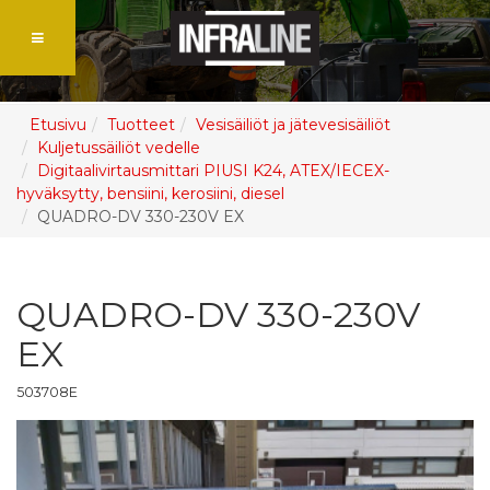
Etusivu
Tuotteet
Vesisäiliöt ja jätevesisäiliöt
Kuljetussäiliöt vedelle
Digitaalivirtausmittari PIUSI K24, ATEX/IECEX-
hyväksytty, bensiini, kerosiini, diesel
QUADRO-DV 330-230V EX
QUADRO-DV 330-230V
EX
503708E