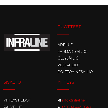
TUOTTEET
ADBLUE
FARMARISÄILIÖ
ÖLJYSÄILIÖ
VESISÄILIÖT
POLTTOAINESÄILIÖ
SISÄLTÖ
YHTEYS
YHTEYSTIEDOT
info@infraline.fi
PALVELUT
+358 41 443 0540