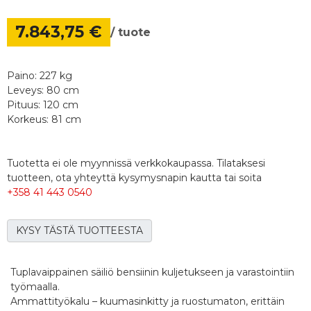
7.843,75 €
/ tuote
Paino: 227 kg
Leveys: 80 cm
Pituus: 120 cm
Korkeus: 81 cm
Tuotetta ei ole myynnissä verkkokaupassa. Tilataksesi
tuotteen, ota yhteyttä kysymysnapin kautta tai soita
+358 41 443 0540
KYSY TÄSTÄ TUOTTEESTA
Tuplavaippainen säiliö bensiinin kuljetukseen ja varastointiin
työmaalla.
Ammattityökalu – kuumasinkitty ja ruostumaton, erittäin