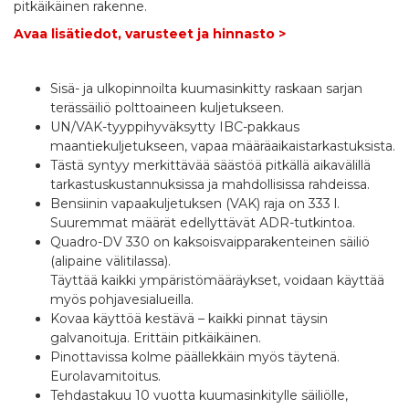
pitkäikäinen rakenne.
Avaa lisätiedot, varusteet ja hinnasto >
Sisä- ja ulkopinnoilta kuumasinkitty raskaan sarjan
terässäiliö polttoaineen kuljetukseen.
UN/VAK-tyyppihyväksytty IBC-pakkaus
maantiekuljetukseen, vapaa määräaikaistarkastuksista.
Tästä syntyy merkittävää säästöä pitkällä aikavälillä
tarkastuskustannuksissa ja mahdollisissa rahdeissa.
Bensiinin vapaakuljetuksen (VAK) raja on 333 l.
Suuremmat määrät edellyttävät ADR-tutkintoa.
Quadro-DV 330 on kaksoisvaipparakenteinen säiliö
(alipaine välitilassa).
Täyttää kaikki ympäristömääräykset, voidaan käyttää
myös pohjavesialueilla.
Kovaa käyttöä kestävä – kaikki pinnat täysin
galvanoituja. Erittäin pitkäikäinen.
Pinottavissa kolme päällekkäin myös täytenä.
Eurolavamitoitus.
Tehdastakuu 10 vuotta kuumasinkitylle säiliölle,