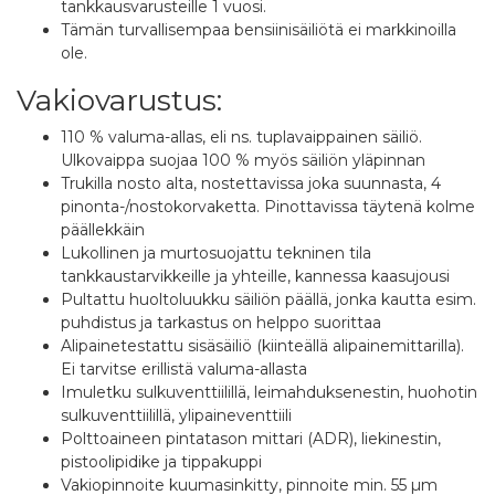
tankkausvarusteille 1 vuosi.
Tämän turvallisempaa bensiinisäiliötä ei markkinoilla
ole.
Vakiovarustus:
110 % valuma-allas, eli ns. tuplavaippainen säiliö.
Ulkovaippa suojaa 100 % myös säiliön yläpinnan
Trukilla nosto alta, nostettavissa joka suunnasta, 4
pinonta-/nostokorvaketta. Pinottavissa täytenä kolme
päällekkäin
Lukollinen ja murtosuojattu tekninen tila
tankkaustarvikkeille ja yhteille, kannessa kaasujousi
Pultattu huoltoluukku säiliön päällä, jonka kautta esim.
puhdistus ja tarkastus on helppo suorittaa
Alipainetestattu sisäsäiliö (kiinteällä alipainemittarilla).
Ei tarvitse erillistä valuma-allasta
Imuletku sulkuventtiilillä, leimahduksenestin, huohotin
sulkuventtiilillä, ylipaineventtiili
Polttoaineen pintatason mittari (ADR), liekinestin,
pistoolipidike ja tippakuppi
Vakiopinnoite kuumasinkitty, pinnoite min. 55 µm