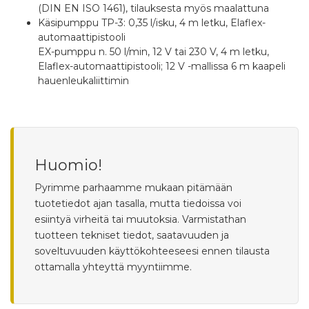
(DIN EN ISO 1461), tilauksesta myös maalattuna
Käsipumppu TP-3: 0,35 l/isku, 4 m letku, Elaflex-
automaattipistooli
EX-pumppu n. 50 l/min, 12 V tai 230 V, 4 m letku,
Elaflex-automaattipistooli; 12 V -mallissa 6 m kaapeli
hauenleukaliittimin
Huomio!
Pyrimme parhaamme mukaan pitämään
tuotetiedot ajan tasalla, mutta tiedoissa voi
esiintyä virheitä tai muutoksia. Varmistathan
tuotteen tekniset tiedot, saatavuuden ja
soveltuvuuden käyttökohteeseesi ennen tilausta
ottamalla yhteyttä myyntiimme.