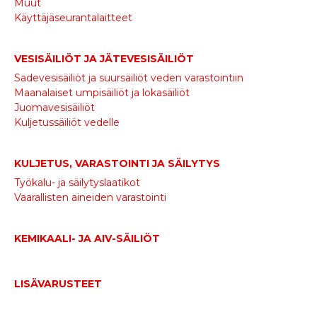
Muut
Käyttäjäseurantalaitteet
VESISÄILIÖT JA JÄTEVESISÄILIÖT
Sadevesisäiliöt ja suursäiliöt veden varastointiin
Maanalaiset umpisäiliöt ja lokasäiliöt
Juomavesisäiliöt
Kuljetussäiliöt vedelle
KULJETUS, VARASTOINTI JA SÄILYTYS
Työkalu- ja säilytyslaatikot
Vaarallisten aineiden varastointi
KEMIKAALI- JA AIV-SÄILIÖT
LISÄVARUSTEET