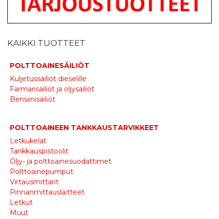
KAIKKI TUOTTEET
POLTTOAINESÄILIÖT
Kuljetussäiliöt dieselille
Farmarisäiliöt ja öljysäiliöt
Bensiinisäiliöt
POLTTOAINEEN TANKKAUSTARVIKKEET
Letkukelat
Tankkauspistoolit
Öljy- ja polttoainesuodattimet
Polttoainepumput
Virtausmittarit
Pinnanmittauslaitteet
Letkut
Muut