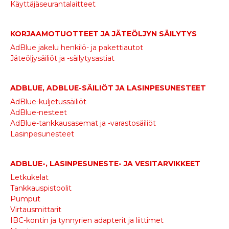
Käyttäjäseurantalaitteet
KORJAAMOTUOTTEET JA JÄTEÖLJYN SÄILYTYS
AdBlue jakelu henkilö- ja pakettiautot
Jäteöljysäiliöt ja -säilytysastiat
ADBLUE, ADBLUE-SÄILIÖT JA LASINPESUNESTEET
AdBlue-kuljetussäiliöt
AdBlue-nesteet
AdBlue-tankkausasemat ja -varastosäiliöt
Lasinpesunesteet
ADBLUE-, LASINPESUNESTE- JA VESITARVIKKEET
Letkukelat
Tankkauspistoolit
Pumput
Virtausmittarit
IBC-kontin ja tynnyrien adapterit ja liittimet