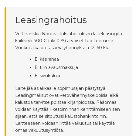
Leasingrahoitus
Voit hankkia Nordea Tukirahoituksen laiteleasingillä
kaikki yli 400 € (alv 0 %) arvoiset tuotteemme.
Vuokra-aika on tasaerälyhennyksillä 12–60 kk.
Ei käsirahaa
Ei tilin avausmaksuja
Ei sivukuluja
Laite jää asiakkaalle sopimusajan päätyttyä.
Leasingmaksut ovat verovähennyskelpoisia, eikä
kalustoa tarvitse poistaa kirjanpidossa. Pääomaa
voidaan käyttää liiketoiminnan kehittämiseen sen
sijaan, että se sitoutuisi kalustohankintoihin.
Laitteeseen voidaan liittää vakuutus tai käyttää
omaa vakuutusyhtiötä.