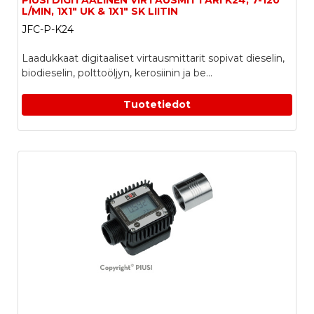
PIUSI DIGITAALINEN VIRTAUSMITTARI K24, 7-120
L/MIN, 1X1" UK & 1X1" SK LIITIN
JFC-P-K24
Laadukkaat digitaaliset virtausmittarit sopivat dieselin,
biodieselin, polttoöljyn, kerosiinin ja be...
Tuotetiedot