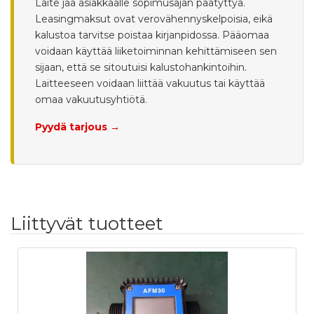
Laite jää asiakkaalle sopimusajan päätyttyä.
Leasingmaksut ovat verovähennyskelpoisia, eikä
kalustoa tarvitse poistaa kirjanpidossa. Pääomaa
voidaan käyttää liiketoiminnan kehittämiseen sen
sijaan, että se sitoutuisi kalustohankintoihin.
Laitteeseen voidaan liittää vakuutus tai käyttää
omaa vakuutusyhtiötä.
Pyydä tarjous →
Liittyvät tuotteet