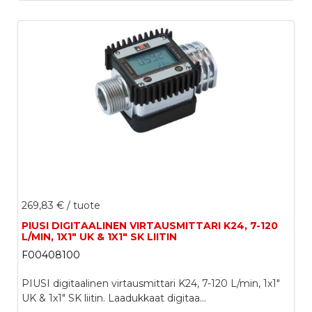
269,83 €
/ tuote
PIUSI DIGITAALINEN VIRTAUSMITTARI K24, 7-120
L/MIN, 1X1" UK & 1X1" SK LIITIN
F00408100
PIUSI digitaalinen virtausmittari K24, 7-120 L/min, 1x1"
UK & 1x1" SK liitin. Laadukkaat digitaa...