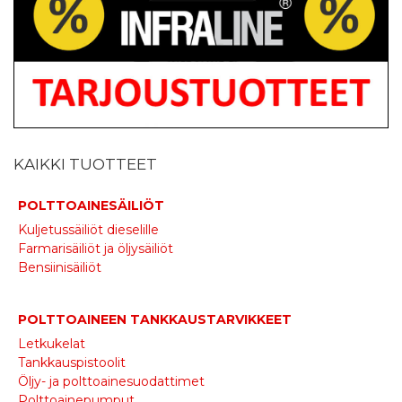
KAIKKI TUOTTEET
POLTTOAINESÄILIÖT
Kuljetussäiliöt dieselille
Farmarisäiliöt ja öljysäiliöt
Bensiinisäiliöt
POLTTOAINEEN TANKKAUSTARVIKKEET
Letkukelat
Tankkauspistoolit
Öljy- ja polttoainesuodattimet
Polttoainepumput