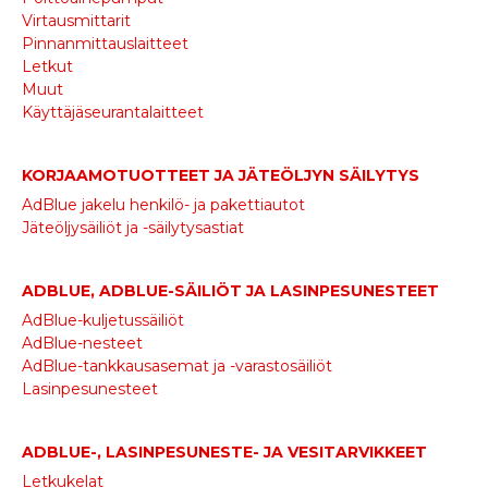
Virtausmittarit
Pinnanmittauslaitteet
Letkut
Muut
Käyttäjäseurantalaitteet
KORJAAMOTUOTTEET JA JÄTEÖLJYN SÄILYTYS
AdBlue jakelu henkilö- ja pakettiautot
Jäteöljysäiliöt ja -säilytysastiat
ADBLUE, ADBLUE-SÄILIÖT JA LASINPESUNESTEET
AdBlue-kuljetussäiliöt
AdBlue-nesteet
AdBlue-tankkausasemat ja -varastosäiliöt
Lasinpesunesteet
ADBLUE-, LASINPESUNESTE- JA VESITARVIKKEET
Letkukelat