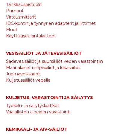
Tankkauspistoolit
Pumput
Virtausmittarit
IBC-kontin ja tynnyrien adapterit ja liittimet
Muut
Käyttäjäseurantalaitteet
VESISÄILIÖT JA JÄTEVESISÄILIÖT
Sadevesisäiliöt ja suursäiliöt veden varastointiin
Maanalaiset umpisäiliöt ja lokasäiliöt
Juomavesisäiliöt
Kuljetussäiliöt vedelle
KULJETUS, VARASTOINTI JA SÄILYTYS
Työkalu- ja säilytyslaatikot
Vaarallisten aineiden varastointi
KEMIKAALI- JA AIV-SÄILIÖT