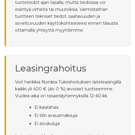
tuotetiedot ajan tasalla, mutta tiedoissa voi
esiintyä virheitä tai muutoksia. Varmistathan
tuotteen tekniset tiedot, saatavuuden ja
soveltuvuuden käyttökohteeseesi ennen tilausta
ottamalla yhteyttä myyntiimme.
Leasingrahoitus
Voit hankkia Nordea Tukirahoituksen laiteleasingillä
kaikki yli 400 € (alv 0 %) arvoiset tuotteemme.
Vuokra-aika on tasaerälyhennyksillä 12–60 kk.
Ei käsirahaa
Ei tilin avausmaksuja
Ei sivukuluja