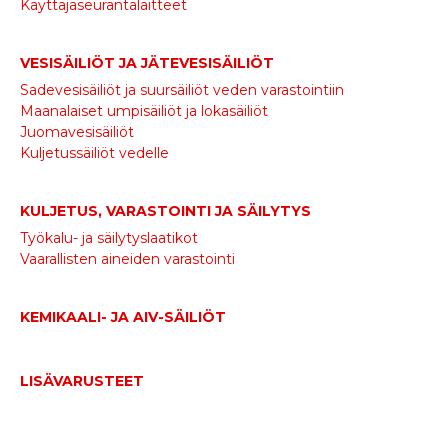
Käyttäjäseurantalaitteet
VESISÄILIÖT JA JÄTEVESISÄILIÖT
Sadevesisäiliöt ja suursäiliöt veden varastointiin
Maanalaiset umpisäiliöt ja lokasäiliöt
Juomavesisäiliöt
Kuljetussäiliöt vedelle
KULJETUS, VARASTOINTI JA SÄILYTYS
Työkalu- ja säilytyslaatikot
Vaarallisten aineiden varastointi
KEMIKAALI- JA AIV-SÄILIÖT
LISÄVARUSTEET