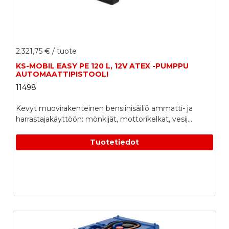
2.321,75 €
/ tuote
KS-MOBIL EASY PE 120 L, 12V ATEX -PUMPPU
AUTOMAATTIPISTOOLI
11498
Kevyt muovirakenteinen bensiinisäiliö ammatti- ja
harrastajakäyttöön: mönkijät, mottorikelkat, vesij...
Tuotetiedot
VALITSE