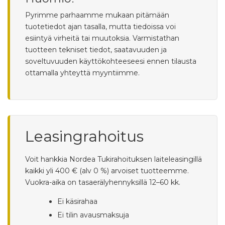
Pyrimme parhaamme mukaan pitämään
tuotetiedot ajan tasalla, mutta tiedoissa voi
esiintyä virheitä tai muutoksia. Varmistathan
tuotteen tekniset tiedot, saatavuuden ja
soveltuvuuden käyttökohteeseesi ennen tilausta
ottamalla yhteyttä myyntiimme.
Leasingrahoitus
Voit hankkia Nordea Tukirahoituksen laiteleasingillä
kaikki yli 400 € (alv 0 %) arvoiset tuotteemme.
Vuokra-aika on tasaerälyhennyksillä 12–60 kk.
Ei käsirahaa
Ei tilin avausmaksuja