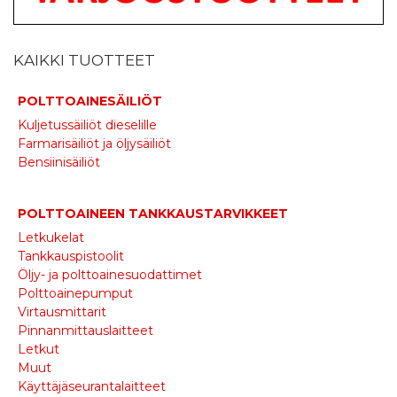
KAIKKI TUOTTEET
POLTTOAINESÄILIÖT
Kuljetussäiliöt dieselille
Farmarisäiliöt ja öljysäiliöt
Bensiinisäiliöt
POLTTOAINEEN TANKKAUSTARVIKKEET
Letkukelat
Tankkauspistoolit
Öljy- ja polttoainesuodattimet
Polttoainepumput
Virtausmittarit
Pinnanmittauslaitteet
Letkut
Muut
Käyttäjäseurantalaitteet