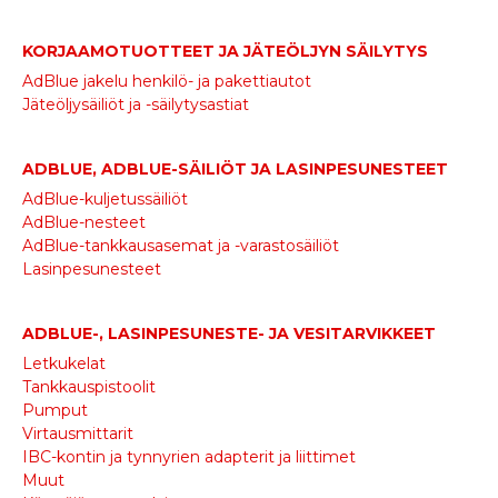
KORJAAMOTUOTTEET JA JÄTEÖLJYN SÄILYTYS
AdBlue jakelu henkilö- ja pakettiautot
Jäteöljysäiliöt ja -säilytysastiat
ADBLUE, ADBLUE-SÄILIÖT JA LASINPESUNESTEET
AdBlue-kuljetussäiliöt
AdBlue-nesteet
AdBlue-tankkausasemat ja -varastosäiliöt
Lasinpesunesteet
ADBLUE-, LASINPESUNESTE- JA VESITARVIKKEET
Letkukelat
Tankkauspistoolit
Pumput
Virtausmittarit
IBC-kontin ja tynnyrien adapterit ja liittimet
Muut