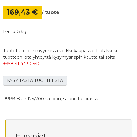
169,43 €
/ tuote
Paino: 5 kg
Tuotetta ei ole myynnissä verkkokaupassa. Tilataksesi
tuotteen, ota yhteyttä kysymysnapin kautta tai soita
+358 41 443 0540
KYSY TÄSTÄ TUOTTEESTA
8963 Blue 125/200 säiliöön, saranoitu, oranssi.
Huomio!