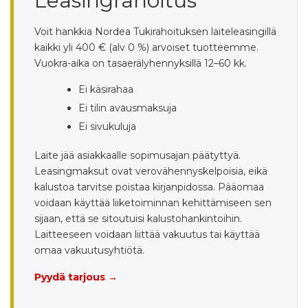
Leasingrahoitus
Voit hankkia Nordea Tukirahoituksen laiteleasingillä
kaikki yli 400 € (alv 0 %) arvoiset tuotteemme.
Vuokra-aika on tasaerälyhennyksillä 12–60 kk.
Ei käsirahaa
Ei tilin avausmaksuja
Ei sivukuluja
Laite jää asiakkaalle sopimusajan päätyttyä.
Leasingmaksut ovat verovähennyskelpoisia, eikä
kalustoa tarvitse poistaa kirjanpidossa. Pääomaa
voidaan käyttää liiketoiminnan kehittämiseen sen
sijaan, että se sitoutuisi kalustohankintoihin.
Laitteeseen voidaan liittää vakuutus tai käyttää
omaa vakuutusyhtiötä.
Pyydä tarjous →