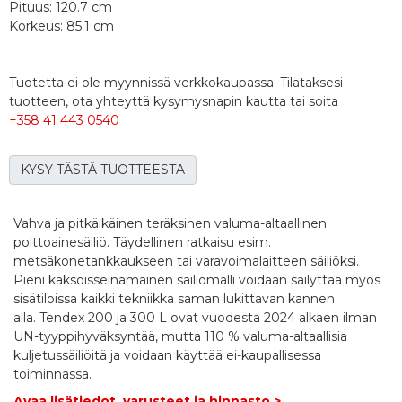
Pituus: 120.7 cm
Korkeus: 85.1 cm
Tuotetta ei ole myynnissä verkkokaupassa. Tilataksesi
tuotteen, ota yhteyttä kysymysnapin kautta tai soita
+358 41 443 0540
KYSY TÄSTÄ TUOTTEESTA
Vahva ja pitkäikäinen teräksinen valuma-altaallinen
polttoainesäiliö. Täydellinen ratkaisu esim.
metsäkonetankkaukseen tai varavoimalaitteen säiliöksi.
Pieni kaksoisseinämäinen säiliömalli voidaan säilyttää myös
sisätiloissa kaikki tekniikka saman lukittavan kannen
alla. Tendex 200 ja 300 L ovat vuodesta 2024 alkaen ilman
UN-tyyppihyväksyntää, mutta 110 % valuma-altaallisia
kuljetussäiliöitä ja voidaan käyttää ei-kaupallisessa
toiminnassa.
Avaa lisätiedot, varusteet ja hinnasto >