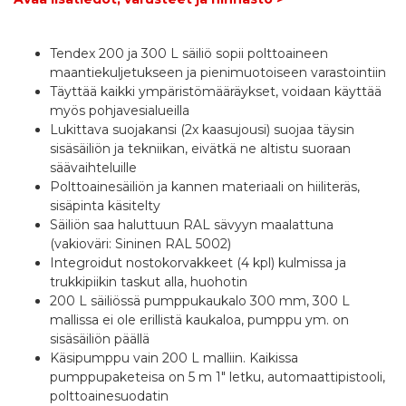
Tendex 200 ja 300 L säiliö sopii polttoaineen
maantiekuljetukseen ja pienimuotoiseen varastointiin
Täyttää kaikki ympäristömääräykset, voidaan käyttää
myös pohjavesialueilla
Lukittava suojakansi (2x kaasujousi) suojaa täysin
sisäsäiliön ja tekniikan, eivätkä ne altistu suoraan
säävaihteluille
Polttoainesäiliön ja kannen materiaali on hiiliteräs,
sisäpinta käsitelty
Säiliön saa haluttuun RAL sävyyn maalattuna
(vakioväri: Sininen RAL 5002)
Integroidut nostokorvakkeet (4 kpl) kulmissa ja
trukkipiikin taskut alla, huohotin
200 L säiliössä pumppukaukalo 300 mm, 300 L
mallissa ei ole erillistä kaukaloa, pumppu ym. on
sisäsäiliön päällä
Käsipumppu vain 200 L malliin. Kaikissa
pumppupaketeisa on 5 m 1" letku, automaattipistooli,
polttoainesuodatin