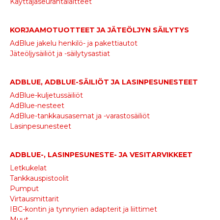
Käyttäjäseurantalaitteet
KORJAAMOTUOTTEET JA JÄTEÖLJYN SÄILYTYS
AdBlue jakelu henkilö- ja pakettiautot
Jäteöljysäiliöt ja -säilytysastiat
ADBLUE, ADBLUE-SÄILIÖT JA LASINPESUNESTEET
AdBlue-kuljetussäiliöt
AdBlue-nesteet
AdBlue-tankkausasemat ja -varastosäiliöt
Lasinpesunesteet
ADBLUE-, LASINPESUNESTE- JA VESITARVIKKEET
Letkukelat
Tankkauspistoolit
Pumput
Virtausmittarit
IBC-kontin ja tynnyrien adapterit ja liittimet
Muut