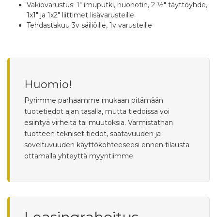
Vakiovarustus: 1" imuputki, huohotin, 2 1⁄2" täyttöyhde,
1x1" ja 1x2" liittimet lisävarusteille
Tehdastakuu 3v säiliöille, 1v varusteille
Huomio!
Pyrimme parhaamme mukaan pitämään
tuotetiedot ajan tasalla, mutta tiedoissa voi
esiintyä virheitä tai muutoksia. Varmistathan
tuotteen tekniset tiedot, saatavuuden ja
soveltuvuuden käyttökohteeseesi ennen tilausta
ottamalla yhteyttä myyntiimme.