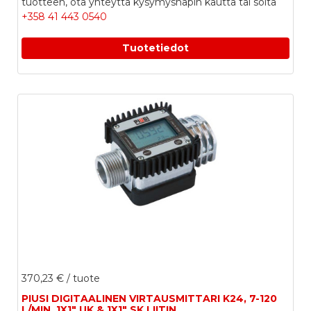
tuotteen, ota yhteyttä kysymysnapin kautta tai soita
+358 41 443 0540
Tuotetiedot
370,23 €
/ tuote
PIUSI DIGITAALINEN VIRTAUSMITTARI K24, 7-120
L/MIN, 1X1" UK & 1X1" SK LIITIN