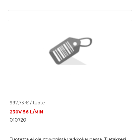
997,73 €
/ tuote
230V 56 L/MIN
010720
...
Tuotetta ei ole myynnissä verkkokaupassa. Tilataksesi