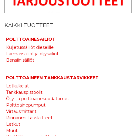
KAIKKI TUOTTEET
POLTTOAINESÄILIÖT
Kuljetussäiliöt dieselille
Farmarisäiliöt ja öljysäiliöt
Bensiinisäiliöt
POLTTOAINEEN TANKKAUSTARVIKKEET
Letkukelat
Tankkauspistoolit
Öljy- ja polttoainesuodattimet
Polttoainepumput
Virtausmittarit
Pinnanmittauslaitteet
Letkut
Muut