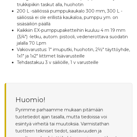
trukkipiikin taskut alla, huohotin
200 L -säiliössä pumppukaukalo 300 mm, 300 L -
säiliössä ei ole erillistä kaukaloa, pumppu ym. on
sisäsäiliön päällä
Kaikkiin EX-pumppupaketteihin kuuluu 4 m 19 mm
(3/4") -letku, autom. pistooli, vedenerottava suodatin
jalalla 70 Lpm
Vakiovarustus: 1" imuputki, huohotin, 2½" täyttöyhde,
1x1" ja 1x2" liittimet lisävarusteille
Tehdastakuu 3 v säiliöille, 1 v varusteille
Huomio!
Pyrimme parhaamme mukaan pitämään
tuotetiedot ajan tasalla, mutta tiedoissa voi
esiintyä virheitä tai muutoksia. Varmistathan
tuotteen tekniset tiedot, saatavuuden ja