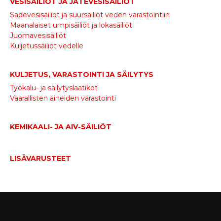
VESISÄILIÖT JA JÄTEVESISÄILIÖT
Sadevesisäiliöt ja suursäiliöt veden varastointiin
Maanalaiset umpisäiliöt ja lokasäiliöt
Juomavesisäiliöt
Kuljetussäiliöt vedelle
KULJETUS, VARASTOINTI JA SÄILYTYS
Työkalu- ja säilytyslaatikot
Vaarallisten aineiden varastointi
KEMIKAALI- JA AIV-SÄILIÖT
LISÄVARUSTEET