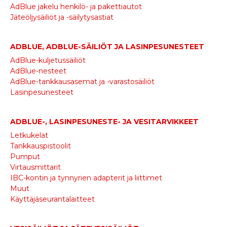
AdBlue jakelu henkilö- ja pakettiautot
Jäteöljysäiliöt ja -säilytysastiat
ADBLUE, ADBLUE-SÄILIÖT JA LASINPESUNESTEET
AdBlue-kuljetussäiliöt
AdBlue-nesteet
AdBlue-tankkausasemat ja -varastosäiliöt
Lasinpesunesteet
ADBLUE-, LASINPESUNESTE- JA VESITARVIKKEET
Letkukelat
Tankkauspistoolit
Pumput
Virtausmittarit
IBC-kontin ja tynnyrien adapterit ja liittimet
Muut
Käyttäjäseurantalaitteet