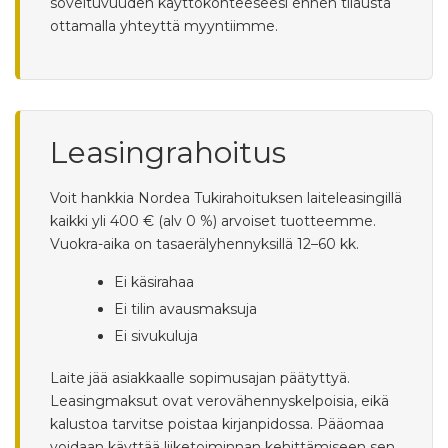
soveltuvuuden käyttökohteeseesi ennen tilausta
ottamalla yhteyttä myyntiimme.
Leasingrahoitus
Voit hankkia Nordea Tukirahoituksen laiteleasingillä
kaikki yli 400 € (alv 0 %) arvoiset tuotteemme.
Vuokra-aika on tasaerälyhennyksillä 12–60 kk.
Ei käsirahaa
Ei tilin avausmaksuja
Ei sivukuluja
Laite jää asiakkaalle sopimusajan päätyttyä.
Leasingmaksut ovat verovähennyskelpoisia, eikä
kalustoa tarvitse poistaa kirjanpidossa. Pääomaa
voidaan käyttää liiketoiminnan kehittämiseen sen