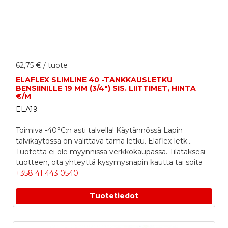
62,75 €
/ tuote
ELAFLEX SLIMLINE 40 -TANKKAUSLETKU
BENSIINILLE 19 MM (3/4") SIS. LIITTIMET, HINTA
€/M
ELA19
Toimiva -40°C:n asti talvella! Käytännössä Lapin
talvikäytössä on valittava tämä letku. Elaflex-letk...
Tuotetta ei ole myynnissä verkkokaupassa. Tilataksesi
tuotteen, ota yhteyttä kysymysnapin kautta tai soita
+358 41 443 0540
Tuotetiedot