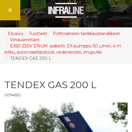
Etusivu
Tuotteet
Polttoaineen tankkaustarvikkeet
Virtausmittarit
EX50 230V DRUM -paketti: EX-pumppu 50 L/min, 4 m
letku, automaattipistooli, vedenerotin, imuputki
TENDEX GAS 200 L
TENDEX GAS 200 L
007463G