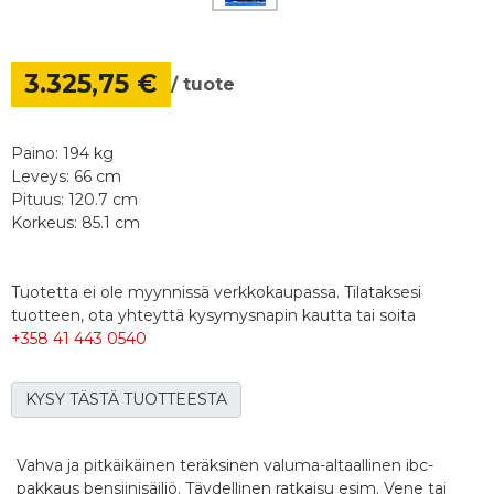
3.325,75 €
/ tuote
Paino: 194 kg
Leveys: 66 cm
Pituus: 120.7 cm
Korkeus: 85.1 cm
Tuotetta ei ole myynnissä verkkokaupassa. Tilataksesi
tuotteen, ota yhteyttä kysymysnapin kautta tai soita
+358 41 443 0540
KYSY TÄSTÄ TUOTTEESTA
Vahva ja pitkäikäinen teräksinen valuma-altaallinen ibc-
pakkaus bensiinisäiliö. Täydellinen ratkaisu esim. Vene tai