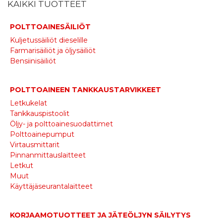
KAIKKI TUOTTEET
POLTTOAINESÄILIÖT
Kuljetussäiliöt dieselille
Farmarisäiliöt ja öljysäiliöt
Bensiinisäiliöt
POLTTOAINEEN TANKKAUSTARVIKKEET
Letkukelat
Tankkauspistoolit
Öljy- ja polttoainesuodattimet
Polttoainepumput
Virtausmittarit
Pinnanmittauslaitteet
Letkut
Muut
Käyttäjäseurantalaitteet
KORJAAMOTUOTTEET JA JÄTEÖLJYN SÄILYTYS