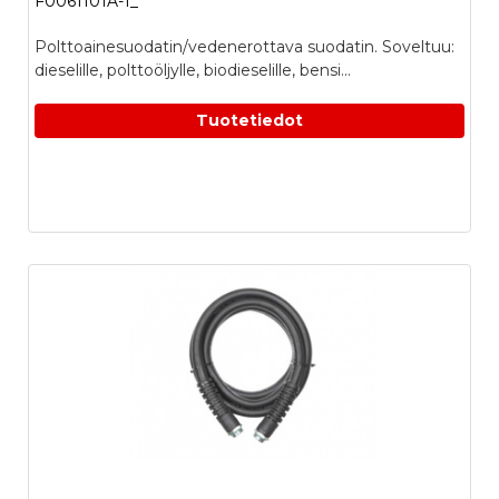
F0061101A-1_
Polttoainesuodatin/vedenerottava suodatin. Soveltuu:
dieselille, polttoöljylle, biodieselille, bensi...
Tuotetiedot