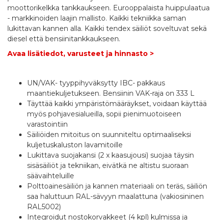
moottorikelkka tankkaukseen. Eurooppalaista huippulaatua
- markkinoiden laajin mallisto. Kaikki tekniikka saman
lukittavan kannen alla. Kaikki tendex säiliöt soveltuvat sekä
diesel että bensiinitankkaukseen.
Avaa lisätiedot, varusteet ja hinnasto >
UN/VAK- tyyppihyväksytty IBC- pakkaus
maantiekuljetukseen. Bensiinin VAK-raja on 333 L
Täyttää kaikki ympäristömääräykset, voidaan käyttää
myös pohjavesialueilla, sopii pienimuotoiseen
varastointiin
Säiliöiden mitoitus on suunniteltu optimaaliseksi
kuljetuskaluston lavamitoille
Lukittava suojakansi (2 x kaasujousi) suojaa täysin
sisäsäiliöt ja tekniikan, eivätkä ne altistu suoraan
säävaihteluille
Polttoainesäiliön ja kannen materiaali on teräs, säiliön
saa haluttuun RAL-sävyyn maalattuna (vakiosininen
RAL5002)
Integroidut nostokorvakkeet (4 kpl) kulmissa ja