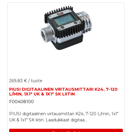
269,83 €
/ tuote
PIUSI DIGITAALINEN VIRTAUSMITTARI K24, 7-120
L/MIN, 1X1" UK & 1X1" SK LIITIN
F00408100
PIUSI digitaalinen virtausmittari K24, 7-120 L/min, 1x1"
UK & 1x1" SK liitin. Laadukkaat digitaa...