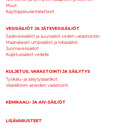
Muut
Käyttäjäseurantalaitteet
VESISÄILIÖT JA JÄTEVESISÄILIÖT
Sadevesisäiliöt ja suursäiliöt veden varastointiin
Maanalaiset umpisäiliöt ja lokasäiliöt
Juomavesisäiliöt
Kuljetussäiliöt vedelle
KULJETUS, VARASTOINTI JA SÄILYTYS
Työkalu- ja säilytyslaatikot
Vaarallisten aineiden varastointi
KEMIKAALI- JA AIV-SÄILIÖT
LISÄVARUSTEET