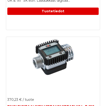
UK & 1x1" SK liitin. Laadukkaat digitaa...
Tuotetiedot
370,23 €
/ tuote