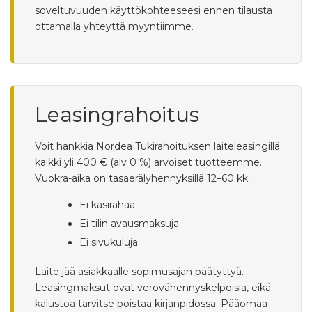
soveltuvuuden käyttökohteeseesi ennen tilausta
ottamalla yhteyttä myyntiimme.
Leasingrahoitus
Voit hankkia Nordea Tukirahoituksen laiteleasingillä
kaikki yli 400 € (alv 0 %) arvoiset tuotteemme.
Vuokra-aika on tasaerälyhennyksillä 12–60 kk.
Ei käsirahaa
Ei tilin avausmaksuja
Ei sivukuluja
Laite jää asiakkaalle sopimusajan päätyttyä.
Leasingmaksut ovat verovähennyskelpoisia, eikä
kalustoa tarvitse poistaa kirjanpidossa. Pääomaa