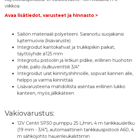
viikkoa.
Avaa lisätiedot, varusteet ja hinnasto >
Säiliön materiaali polyeteeni. Saranoitu suojakansi
lujitemuovia (lisävaruste)
Integroidut kantokahvat ja trukkipiikin paikat,
täyttöyhde ø125 mm
Integroitu pistoolin ja letkun pidike, erillinen huohotin
yhde, pallo-/sulkuventtiili 3/4"
Integroidut urat kiinnityshihnoille, sopivat kannen alle,
helppo ja varma kiinnittää
Lisävarusteena mahdollista asentaa erillinen lukko
kanteen, myös jälkikäteen
Vakiovarustus:
12V Centri SP30 pumppu 25 L/min, 4 m tankkausletku
(19 mm - 3/4"), automaattinen tankkauspistooli A60, 4
m sähköjohto hauenleukaliittimin