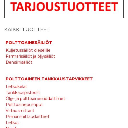
KAIKKI TUOTTEET
POLTTOAINESÄILIÖT
Kuljetussäiliöt dieselille
Farmarisäiliöt ja öljysäiliöt
Bensiinisäiliöt
POLTTOAINEEN TANKKAUSTARVIKKEET
Letkukelat
Tankkauspistoolit
Öljy- ja polttoainesuodattimet
Polttoainepumput
Virtausmittarit
Pinnanmittauslaitteet
Letkut