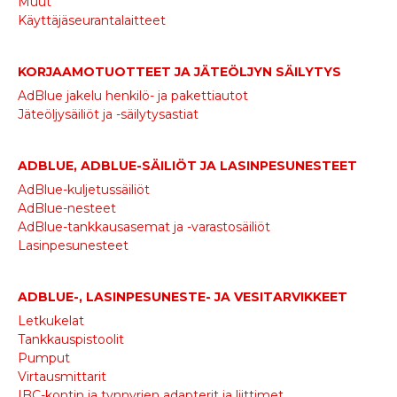
Muut
Käyttäjäseurantalaitteet
KORJAAMOTUOTTEET JA JÄTEÖLJYN SÄILYTYS
AdBlue jakelu henkilö- ja pakettiautot
Jäteöljysäiliöt ja -säilytysastiat
ADBLUE, ADBLUE-SÄILIÖT JA LASINPESUNESTEET
AdBlue-kuljetussäiliöt
AdBlue-nesteet
AdBlue-tankkausasemat ja -varastosäiliöt
Lasinpesunesteet
ADBLUE-, LASINPESUNESTE- JA VESITARVIKKEET
Letkukelat
Tankkauspistoolit
Pumput
Virtausmittarit
IBC-kontin ja tynnyrien adapterit ja liittimet