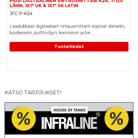
PIUSI DIGITAALINEN VIRTAUSMITTARI K24, 7-120
L/MIN, 1X1" UK & 1X1" SK LIITIN
JFC-P-K24
Laadukkaat digitaaliset virtausmittarit sopivat dieselin,
biodieselin, polttoöljyn, kerosiinin ja be...
Tuotetiedot
KATSO TARJOUKSET!