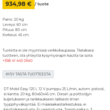
934,98 €
/ tuote
Paino: 20 kg
Leveys: 60 cm
Pituus: 80 cm
Korkeus: 45 cm
Tuotetta ei ole myynnissä verkkokaupassa. Tilataksesi
tuotteen, ota yhteyttä kysymysnapin kautta tai soita
+358 41 443 0540
KYSY TÄSTÄ TUOTTEESTA
DT-Mobil Easy 125 L 12 V pumppu 25 L/min, autom. pistooli,
ei kantta. 20 kg, 80x60x45 cm. Diesel- ja polttoöljyn
kuljetukseen ja tankkaukseen laillisesti ilman
tyyppihyväksyntää. Ei määräaikaistarkastuksia, ei
käyttöikärajoitusta. Ei varastotuote. Toimitusaika n. 3