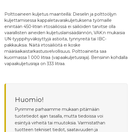
Polttoaineen kuljetus maanteillä: Dieselin ja polttoöljyn
kuljettamisessa kappaletavarakuljetuksena työmaille
enintään 450-litran irtosäiliössä ei säiliöiden tarvitse olla
vaarallisten aineiden kuljetuslainsäädännön, VAK:n mukaisia
UN-tyyppihyväksyttyjä astioita, tynnyreitä tai IBC-
pakkauksia. Näitä irtosäiliöitä ei koske
määräaikaistarkastusvelvollisuus. Polttoaineita saa
kuormassa 1 000 litraa (vapaakuljetusraja). Bensiinin kohdalla
vapaakuljetusraja on 333 litraa.
Huomio!
Pyrimme parhaamme mukaan pitämään
tuotetiedot ajan tasalla, mutta tiedoissa voi
esiintyä virheitä tai muutoksia. Varmistathan
tuotteen tekniset tiedot, saatavuuden ja