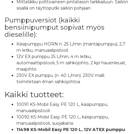
Mittatikku polttoaineen pintatason tarkkailuun. Säiliön
sisällä on täyttöputki säiliön pohjaan
Pumppuversiot (kaikki
bensiinipumput sopivat myös
dieselille):
Käsipumppu HORN n. 25 L/min (mäntäpumppu), 2,7
m letku, manuaalipistooli
12V EX pumppu 25 L/min, 4 m letku,
automaattipistooli, 5 m sähköjohto, 2 kpl hauenleuat,
maajohto
230V EX pumppu (n. 40 L/min). 230V malli
toimitetaan ilman sähköjohtoa
Kaikki tuotteet:
10091 KS-Mobil Easy PE 120 L, käsipumppu,
manuaalipistooli
10092 KS-Mobil Easy PE 120 L, käsipumppu,
manuaalipistooli, suojakansi
11498 KS-Mobil Easy PE 120 L, 12V ATEX pumppu