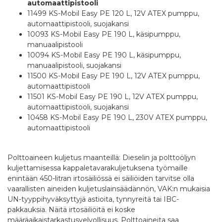
automaattipistooli
11499 KS-Mobil Easy PE 120 L, 12V ATEX pumppu,
automaattipistooli, suojakansi
10093 KS-Mobil Easy PE 190 L, käsipumppu,
manuaalipistooli
10094 KS-Mobil Easy PE 190 L, käsipumppu,
manuaalipistooli, suojakansi
11500 KS-Mobil Easy PE 190 L, 12V ATEX pumppu,
automaattipistooli
11501 KS-Mobil Easy PE 190 L, 12V ATEX pumppu,
automaattipistooli, suojakansi
10458 KS-Mobil Easy PE 190 L, 230V ATEX pumppu,
automaattipistooli
Polttoaineen kuljetus maanteillä: Dieselin ja polttoöljyn
kuljettamisessa kappaletavarakuljetuksena työmaille
enintään 450-litran irtosäiliössä ei säiliöiden tarvitse olla
vaarallisten aineiden kuljetuslainsäädännön, VAK:n mukaisia
UN-tyyppihyväksyttyjä astioita, tynnyreitä tai IBC-
pakkauksia. Näitä irtosäiliöitä ei koske
määräaikaistarkastusvelvollisuus. Polttoaineita saa