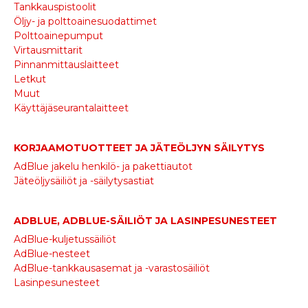
Tankkauspistoolit
Öljy- ja polttoainesuodattimet
Polttoainepumput
Virtausmittarit
Pinnanmittauslaitteet
Letkut
Muut
Käyttäjäseurantalaitteet
KORJAAMOTUOTTEET JA JÄTEÖLJYN SÄILYTYS
AdBlue jakelu henkilö- ja pakettiautot
Jäteöljysäiliöt ja -säilytysastiat
ADBLUE, ADBLUE-SÄILIÖT JA LASINPESUNESTEET
AdBlue-kuljetussäiliöt
AdBlue-nesteet
AdBlue-tankkausasemat ja -varastosäiliöt
Lasinpesunesteet