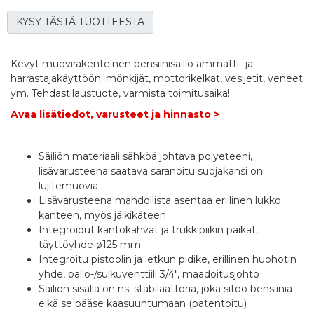
KYSY TÄSTÄ TUOTTEESTA
Kevyt muovirakenteinen bensiinisäiliö ammatti- ja
harrastajakäyttöön: mönkijät, mottorikelkat, vesijetit, veneet
ym. Tehdastilaustuote, varmista toimitusaika!
Avaa lisätiedot, varusteet ja hinnasto >
Säiliön materiaali sähköä johtava polyeteeni,
lisävarusteena saatava saranoitu suojakansi on
lujitemuovia
Lisävarusteena mahdollista asentaa erillinen lukko
kanteen, myös jälkikäteen
Integroidut kantokahvat ja trukkipiikin paikat,
täyttöyhde ø125 mm
Integroitu pistoolin ja letkun pidike, erillinen huohotin
yhde, pallo-/sulkuventtiili 3/4", maadoitusjohto
Säiliön sisällä on ns. stabilaattoria, joka sitoo bensiiniä
eikä se pääse kaasuuntumaan (patentoitu)