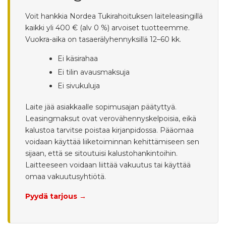
Voit hankkia Nordea Tukirahoituksen laiteleasingillä
kaikki yli 400 € (alv 0 %) arvoiset tuotteemme.
Vuokra-aika on tasaerälyhennyksillä 12–60 kk.
Ei käsirahaa
Ei tilin avausmaksuja
Ei sivukuluja
Laite jää asiakkaalle sopimusajan päätyttyä.
Leasingmaksut ovat verovähennyskelpoisia, eikä
kalustoa tarvitse poistaa kirjanpidossa. Pääomaa
voidaan käyttää liiketoiminnan kehittämiseen sen
sijaan, että se sitoutuisi kalustohankintoihin.
Laitteeseen voidaan liittää vakuutus tai käyttää
omaa vakuutusyhtiötä.
Pyydä tarjous →