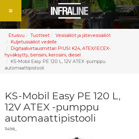
Etusivu
Tuotteet
Vesisäiliöt ja jätevesisäiliöt
Kuljetussäiliöt vedelle
Digitaalivirtausmittari PIUSI K24, ATEX/IECEX-
hyväksytty, bensiini, kerosiini, diesel
KS-Mobil Easy PE 120 L, 12V ATEX -pumppu
automaattipistooli
KS-Mobil Easy PE 120 L,
12V ATEX -pumppu
automaattipistooli
11498_