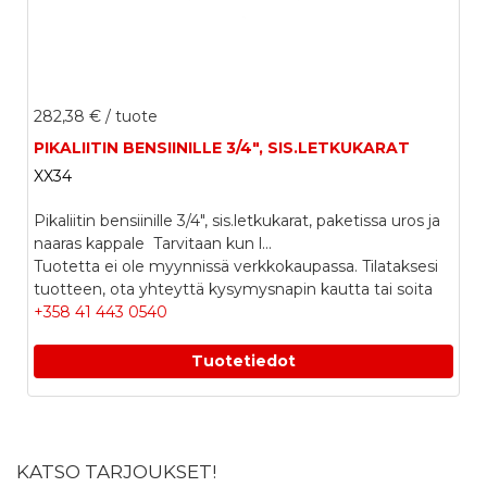
282,38 €
/ tuote
PIKALIITIN BENSIINILLE 3/4", SIS.LETKUKARAT
XX34
Pikaliitin bensiinille 3/4", sis.letkukarat, paketissa uros ja
naaras kappale Tarvitaan kun l...
Tuotetta ei ole myynnissä verkkokaupassa. Tilataksesi
tuotteen, ota yhteyttä kysymysnapin kautta tai soita
+358 41 443 0540
Tuotetiedot
KATSO TARJOUKSET!