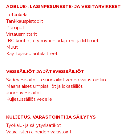
ADBLUE-, LASINPESUNESTE- JA VESITARVIKKEET
Letkukelat
Tankkauspistoolit
Pumput
Virtausmittarit
IBC-kontin ja tynnyrien adapterit ja liittimet
Muut
Käyttäjäseurantalaitteet
VESISÄILIÖT JA JÄTEVESISÄILIÖT
Sadevesisäiliöt ja suursäiliöt veden varastointiin
Maanalaiset umpisäiliöt ja lokasäiliöt
Juomavesisäiliöt
Kuljetussäiliöt vedelle
KULJETUS, VARASTOINTI JA SÄILYTYS
Työkalu- ja säilytyslaatikot
Vaarallisten aineiden varastointi