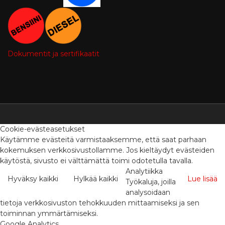
Dokumentit ja sertifikaatit
Cookie-evästeasetukset
Käytämme evästeitä varmistaaksemme, että saat parhaan
kokemuksen verkkosivustollamme. Jos kieltäydyt evästeiden
käytöstä, sivusto ei välttämättä toimi odotetulla tavalla.
Analytiikka
Hyväksy kaikki
Hylkää kaikki
Lue lisää
Työkaluja, joilla
analysoidaan
tietoja verkkosivuston tehokkuuden mittaamiseksi ja sen
toiminnan ymmärtämiseksi.
Google Analytics