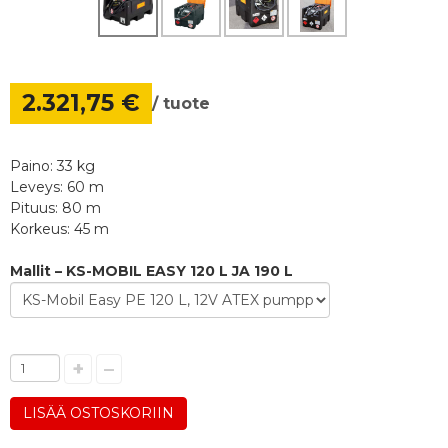
2.321,75 €
/ tuote
Paino: 33 kg
Leveys: 60 m
Pituus: 80 m
Korkeus: 45 m
Mallit – KS-MOBIL EASY 120 L JA 190 L
+
–
LISÄÄ OSTOSKORIIN